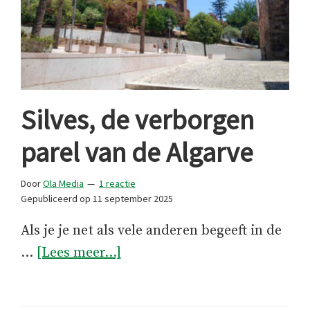
Silves, de verborgen
parel van de Algarve
Door
Ola Media
1 reactie
Gepubliceerd op
11 september 2025
Als je je net als vele anderen begeeft in de
overSilves,
…
[Lees meer...]
de
verborgen