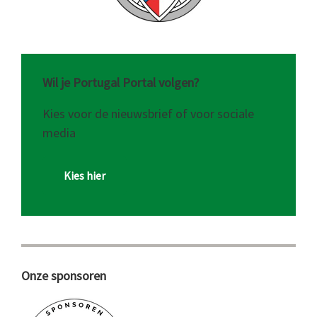
Wil je Portugal Portal volgen?
Kies voor de nieuwsbrief of voor sociale
media
Kies hier
Onze sponsoren