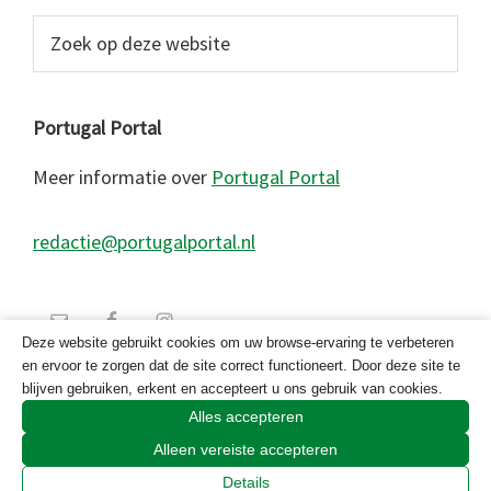
Zoek
op
deze
website
Portugal Portal
Meer informatie over
Portugal Portal
redactie@portugalportal.nl
Deze website gebruikt cookies om uw browse-ervaring te verbeteren
en ervoor te zorgen dat de site correct functioneert. Door deze site te
blijven gebruiken, erkent en accepteert u ons gebruik van cookies.
Alles accepteren
Alleen vereiste accepteren
© 2026 Copyright Portugal Portal 2023
Details