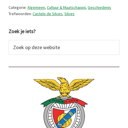
parel
Categorie:
Algemeen
,
Cultuur & Maatschappij
,
Geschiedenis
van
Trefwoorden:
Castelo de Silves
,
Silves
de
Primaire
Algarve
Zoek je iets?
Sidebar
Zoek
op
deze
website