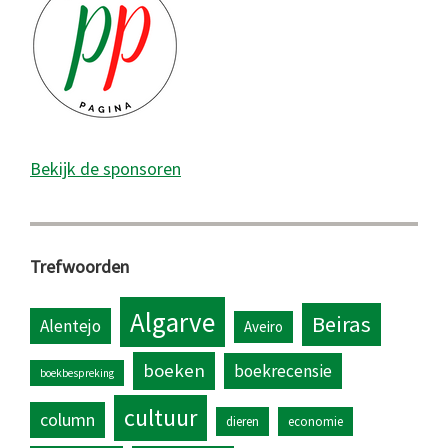
Bekijk de sponsoren
Trefwoorden
Algarve
Beiras
Alentejo
Aveiro
boeken
boekrecensie
boekbespreking
cultuur
column
dieren
economie