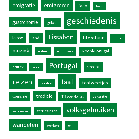
emigratie
emigreren
fado
feest
geschiedenis
gastronomie
geloof
Lissabon
literatuur
kunst
land
milieu
muziek
Noord-Portugal
natuur
natuurpark
Portugal
recept
politiek
Porto
reizen
taal
taalweetjes
steden
traditie
toerisme
vakantie
Trás-os-Montes
volksgebruiken
Verkiezingen
verbouwen
wandelen
wijn
werken