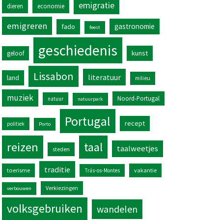
emigratie
dieren
economie
emigreren
gastronomie
fado
feest
geschiedenis
kunst
geloof
Lissabon
literatuur
land
milieu
muziek
Noord-Portugal
natuur
natuurpark
Portugal
recept
politiek
Porto
reizen
taal
taalweetjes
steden
traditie
toerisme
vakantie
Trás-os-Montes
Verkiezingen
verbouwen
volksgebruiken
wandelen