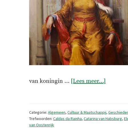
overKon
van koningin …
[Lees meer...]
Leonor
en
haar
Categorie:
Algemeen
,
Cultuur & Maatschappij
,
Geschieden
Vlaamse
Trefwoorden:
Caldas da Rainha
,
Catarina van Habsburg
,
El
van Oostenrijk
nichten