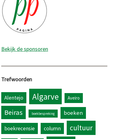
Bekijk de sponsoren
Trefwoorden
Algarve
Alentejo
Aveiro
Beiras
boeken
boekbespreking
cultuur
column
boekrecensie