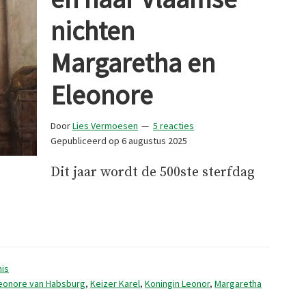
nichten
Margaretha en
Eleonore
Door
Lies Vermoesen
5 reacties
Gepubliceerd op
6 augustus 2025
Dit jaar wordt de 500ste sterfdag
ingin
is
eonore van Habsburg
,
Keizer Karel
,
Koningin Leonor
,
Margaretha