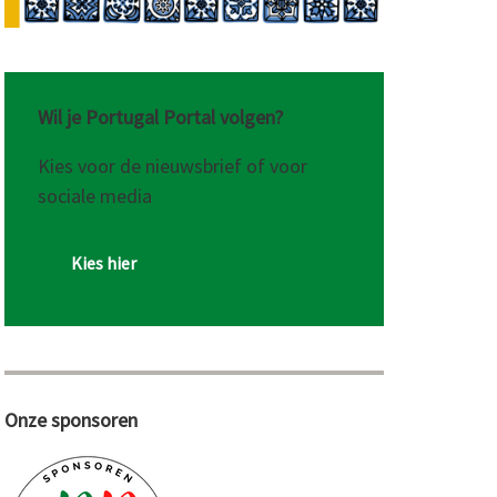
Wil je Portugal Portal volgen?
Kies voor de nieuwsbrief of voor
sociale media
Kies hier
Onze sponsoren