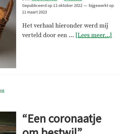
Gepubliceerd op
12 oktober 2022
bijgewerkt op
11 maart 2023
Het verhaal hieronder werd mij
overAll
verteld door een …
[Lees meer...]
kleurtje
ing
“Een coronaatje
om bestwil”