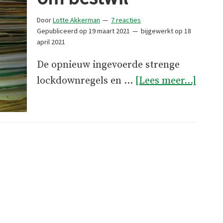
Door
Lotte Akkerman
7 reacties
Gepubliceerd op
19 maart 2021
bijgewerkt op
18
april 2021
De opnieuw ingevoerde strenge
over“
lockdownregels en …
[Lees meer...]
coron
om
bestw