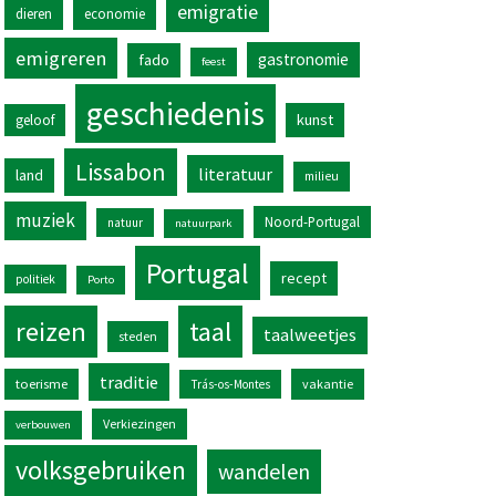
emigratie
dieren
economie
emigreren
gastronomie
fado
feest
geschiedenis
kunst
geloof
Lissabon
literatuur
land
milieu
muziek
Noord-Portugal
natuur
natuurpark
Portugal
recept
politiek
Porto
reizen
taal
taalweetjes
steden
traditie
toerisme
vakantie
Trás-os-Montes
Verkiezingen
verbouwen
volksgebruiken
wandelen