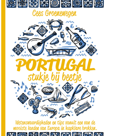
emaal
s