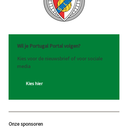
Wil je Portugal Portal volgen?
Kies voor de nieuwsbrief of voor sociale
media
Kies hier
Onze sponsoren