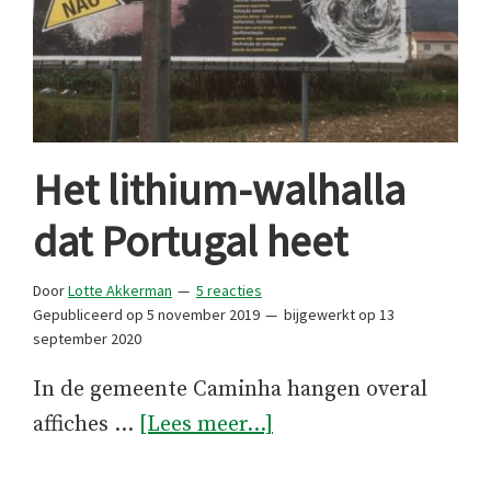
Het lithium-walhalla
dat Portugal heet
Door
Lotte Akkerman
5 reacties
Gepubliceerd op
5 november 2019
bijgewerkt op
13
september 2020
In de gemeente Caminha hangen overal
overHet
affiches …
[Lees meer...]
lithium-