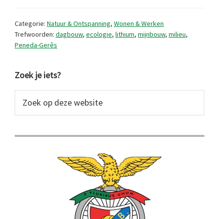
walhalla
dat
Categorie:
Natuur & Ontspanning
,
Wonen & Werken
Portugal
Trefwoorden:
dagbouw
,
ecologie
,
lithium
,
mijnbouw
,
milieu
,
Peneda-Gerês
heet
Primaire
Zoek je iets?
Sidebar
Zoek
op
deze
website