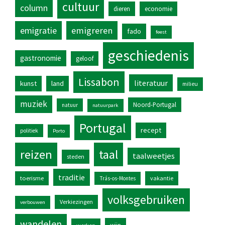
cultuur
column
dieren
economie
emigratie
emigreren
fado
feest
geschiedenis
gastronomie
geloof
Lissabon
literatuur
kunst
land
milieu
muziek
Noord-Portugal
natuur
natuurpark
Portugal
recept
politiek
Porto
reizen
taal
taalweetjes
steden
traditie
toerisme
vakantie
Trás-os-Montes
volksgebruiken
Verkiezingen
verbouwen
wandelen