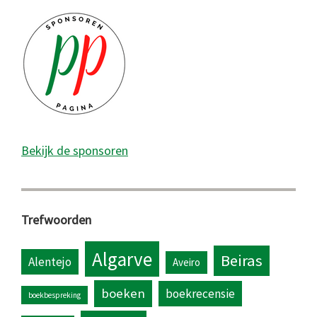
Bekijk de sponsoren
Trefwoorden
Algarve
Beiras
Alentejo
Aveiro
boeken
boekrecensie
boekbespreking