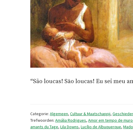
“São loucas! Sāo loucas! Eu sei meu 
Categorie:
Algemeen
,
Cultuur & Maatschappij
,
Geschieden
Trefwoorden:
Amália Rodrigues
,
Amor em tempo de muro
amants du Tage
,
Lila Downs
,
Lucílio de Albuquerque
,
Mado