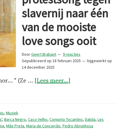
slavernij naar één
van de mooiste
love songs ooit
Door
Geert Brabant
9 reacties
Gepubliceerd op
18 februari 2025
bijgewerkt op
14 december 2025
overBarco
amor… " (Ze …
[Lees meer...]
Negro:
van
protestsong
is
,
Muziek
tegen
s'
,
Barca Negro
,
Caco Velho
,
Conjunto Tocantins
,
Dalida
,
Les
na
,
Mãe Preta
,
Maria de Conceição
,
Pedro Abrunhosa
slavernij