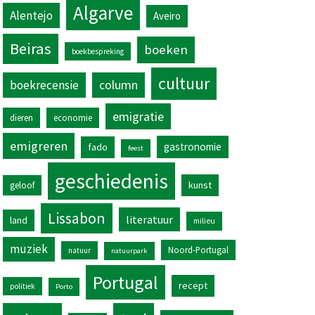
Algarve
Alentejo
Aveiro
Beiras
boeken
boekbespreking
cultuur
column
boekrecensie
emigratie
dieren
economie
emigreren
gastronomie
fado
feest
geschiedenis
kunst
geloof
Lissabon
literatuur
land
milieu
muziek
Noord-Portugal
natuur
natuurpark
Portugal
recept
politiek
Porto