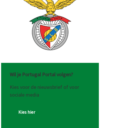
Wil je Portugal Portal volgen?
Kies voor de nieuwsbrief of voor
sociale media
Kies hier