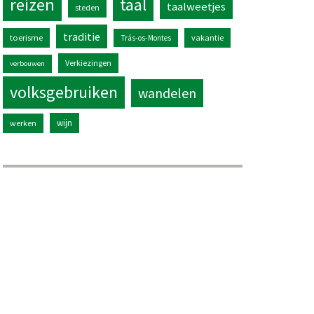
reizen
taal
taalweetjes
steden
traditie
toerisme
vakantie
Trás-os-Montes
Verkiezingen
verbouwen
volksgebruiken
wandelen
wijn
werken