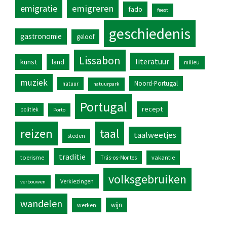
emigratie
emigreren
fado
feest
geschiedenis
gastronomie
geloof
Lissabon
literatuur
kunst
land
milieu
muziek
Noord-Portugal
natuur
natuurpark
Portugal
recept
politiek
Porto
reizen
taal
taalweetjes
steden
traditie
toerisme
vakantie
Trás-os-Montes
volksgebruiken
Verkiezingen
verbouwen
wandelen
wijn
werken