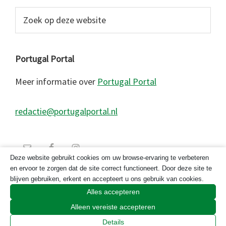
Zoek
op
deze
website
Portugal Portal
Meer informatie over
Portugal Portal
redactie@portugalportal.nl
Deze website gebruikt cookies om uw browse-ervaring te verbeteren
en ervoor te zorgen dat de site correct functioneert. Door deze site te
blijven gebruiken, erkent en accepteert u ons gebruik van cookies.
Alles accepteren
Alleen vereiste accepteren
© 2026 Copyright Portugal Portal 2023
Details