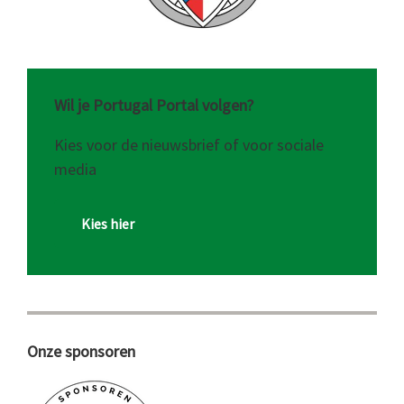
Wil je Portugal Portal volgen?
Kies voor de nieuwsbrief of voor sociale
media
Kies hier
Onze sponsoren