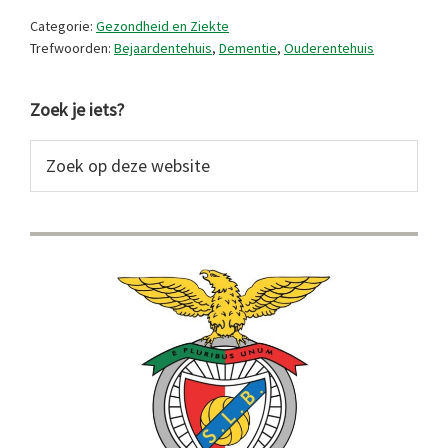
Categorie:
Gezondheid en Ziekte
Trefwoorden:
Bejaardentehuis
,
Dementie
,
Ouderentehuis
Primaire
Zoek je iets?
Sidebar
Zoek
op
deze
website