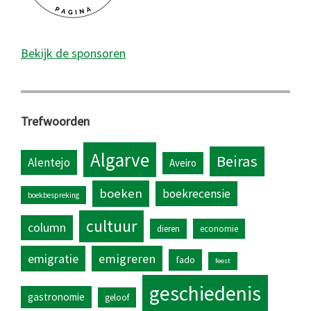
Bekijk de sponsoren
Trefwoorden
Algarve
Beiras
Alentejo
Aveiro
boeken
boekrecensie
boekbespreking
cultuur
column
dieren
economie
emigratie
emigreren
fado
feest
geschiedenis
gastronomie
geloof