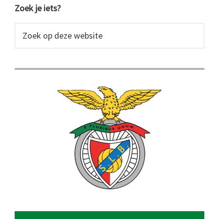
Primaire
Zoek je iets?
Sidebar
Zoek
op
deze
website