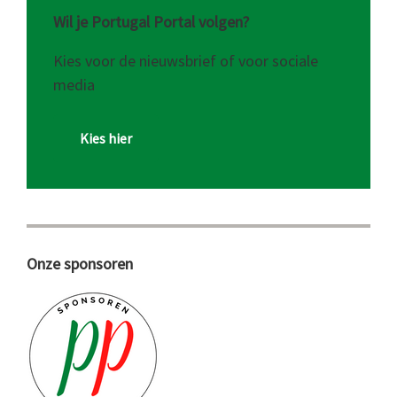
Wil je Portugal Portal volgen?
Kies voor de nieuwsbrief of voor sociale
media
Kies hier
Onze sponsoren