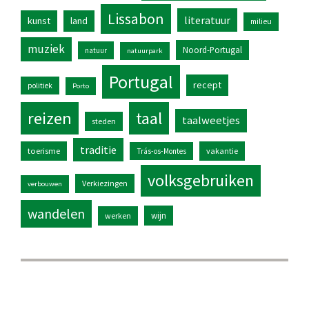
Lissabon
literatuur
kunst
land
milieu
muziek
Noord-Portugal
natuur
natuurpark
Portugal
recept
politiek
Porto
reizen
taal
taalweetjes
steden
traditie
toerisme
vakantie
Trás-os-Montes
volksgebruiken
Verkiezingen
verbouwen
wandelen
wijn
werken