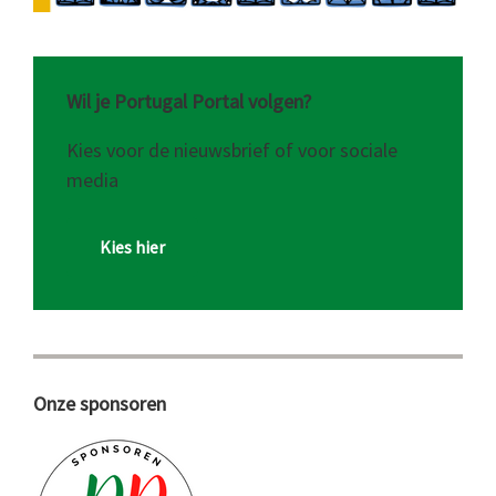
Wil je Portugal Portal volgen?
Kies voor de nieuwsbrief of voor sociale
media
Kies hier
Onze sponsoren