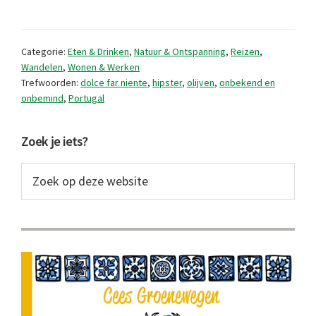
snel
onbekend
Categorie:
Eten & Drinken
,
Natuur & Ontspanning
,
Reizen
,
vertrouwd
Wandelen
,
Wonen & Werken
Trefwoorden:
dolce far niente
,
hipster
,
olijven
,
onbekend en
voelt
onbemind
,
Portugal
Primaire
Zoek je iets?
Sidebar
Zoek
op
deze
website