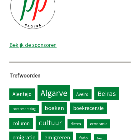
Bekijk de sponsoren
Trefwoorden
Algarve
Beiras
Alentejo
Aveiro
boeken
boekrecensie
boekbespreking
cultuur
column
dieren
economie
emigratie
emigreren
fado
feest