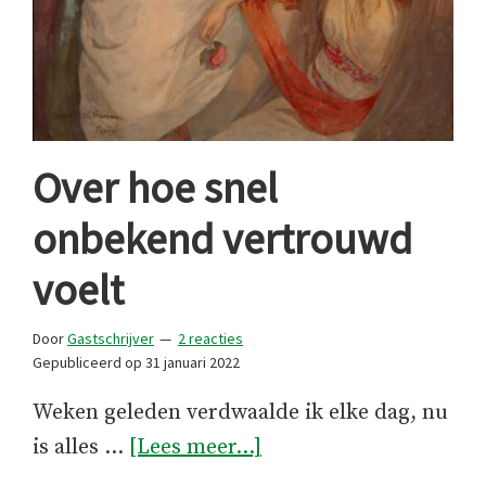
Over hoe snel
onbekend vertrouwd
voelt
Door
Gastschrijver
2 reacties
Gepubliceerd op
31 januari 2022
Weken geleden verdwaalde ik elke dag, nu
overOver
is alles …
[Lees meer...]
hoe