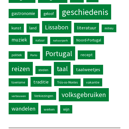
geschiedenis
gastronomie
geloof
Lissabon
literatuur
kunst
land
milieu
muziek
Noord-Portugal
natuur
natuurpark
Portugal
recept
politiek
Porto
reizen
taal
taalweetjes
steden
traditie
toerisme
vakantie
Trás-os-Montes
volksgebruiken
Verkiezingen
verbouwen
wandelen
wijn
werken