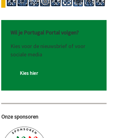
Wil je Portugal Portal volgen?
Kies voor de nieuwsbrief of voor
sociale media
Kies hier
Onze sponsoren