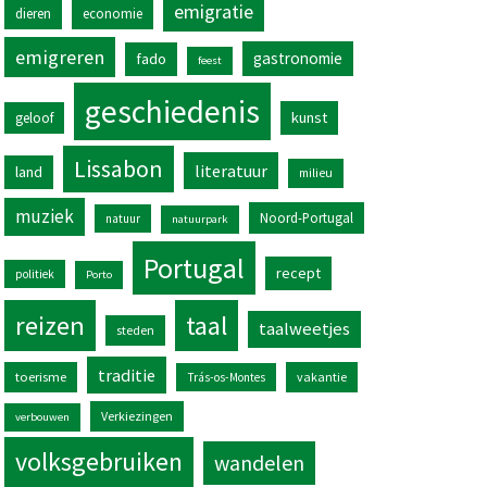
emigratie
dieren
economie
emigreren
gastronomie
fado
feest
geschiedenis
kunst
geloof
Lissabon
literatuur
land
milieu
muziek
Noord-Portugal
natuur
natuurpark
Portugal
recept
politiek
Porto
reizen
taal
taalweetjes
steden
traditie
toerisme
vakantie
Trás-os-Montes
Verkiezingen
verbouwen
volksgebruiken
wandelen