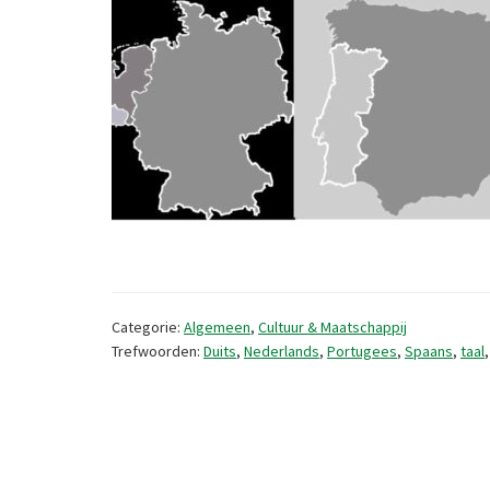
Categorie:
Algemeen
,
Cultuur & Maatschappij
Trefwoorden:
Duits
,
Nederlands
,
Portugees
,
Spaans
,
taal