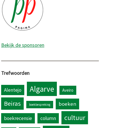
Bekijk de sponsoren
Trefwoorden
Algarve
Alentejo
Aveiro
Beiras
boeken
boekbespreking
cultuur
column
boekrecensie