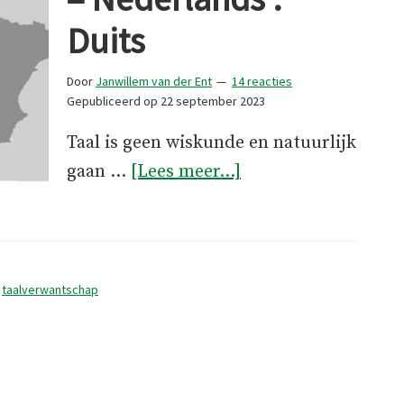
Duits
Door
Janwillem van der Ent
14 reacties
Gepubliceerd op
22 september 2023
Taal is geen wiskunde en natuurlijk
overPortugees
gaan …
[Lees meer...]
:
Spaans
=
Nederlands
,
taalverwantschap
:
Duits