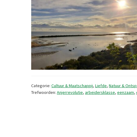
Categorie:
Cultuur & Maatschappij
,
Liefde
,
Natuur & Ontsp
Trefwoorden:
Anjerrevolutie
,
arbeidersklasse
,
eenzaam
,