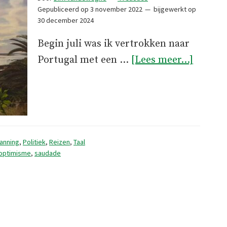
Gepubliceerd op
3 november 2022
bijgewerkt op
30 december 2024
Begin juli was ik vertrokken naar
overHe
Portugal met een …
[Lees meer...]
godsge
anning
,
Politiek
,
Reizen
,
Taal
optimisme
,
saudade