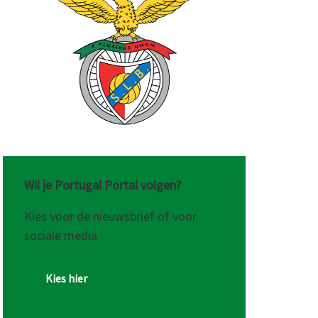
t
schenk
Wil je Portugal Portal volgen?
Kies voor de nieuwsbrief of voor
sociale media
Kies hier