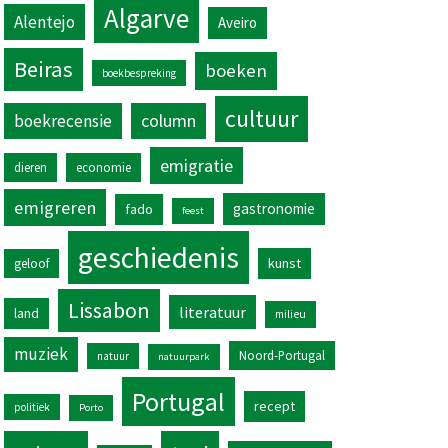
Algarve
Alentejo
Aveiro
Beiras
boeken
boekbespreking
cultuur
column
boekrecensie
emigratie
dieren
economie
emigreren
gastronomie
fado
feest
geschiedenis
kunst
geloof
Lissabon
literatuur
land
milieu
muziek
Noord-Portugal
natuur
natuurpark
Portugal
recept
politiek
Porto