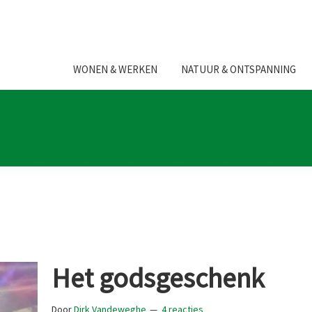
WONEN & WERKEN
NATUUR & ONTSPANNING
Het godsgeschenk
Door
Dirk Vandeweghe
4 reacties