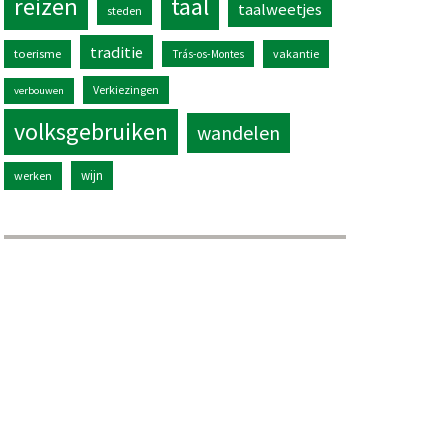
reizen
taal
taalweetjes
steden
traditie
toerisme
vakantie
Trás-os-Montes
Verkiezingen
verbouwen
volksgebruiken
wandelen
wijn
werken