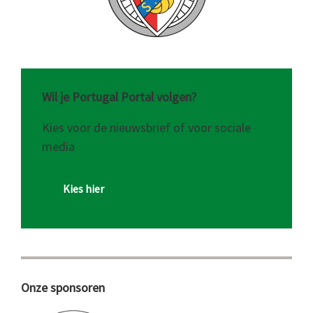
Wil je Portugal Portal volgen?
Kies voor de nieuwsbrief of voor sociale
media
Kies hier
Onze sponsoren