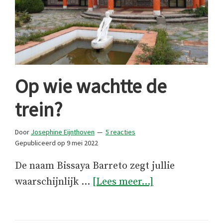
Op wie wachtte de
trein?
Door
Josephine Eijnthoven
5 reacties
Gepubliceerd op
9 mei 2022
De naam Bissaya Barreto zegt jullie
overOp
waarschijnlijk …
[Lees meer...]
wie
wachtte