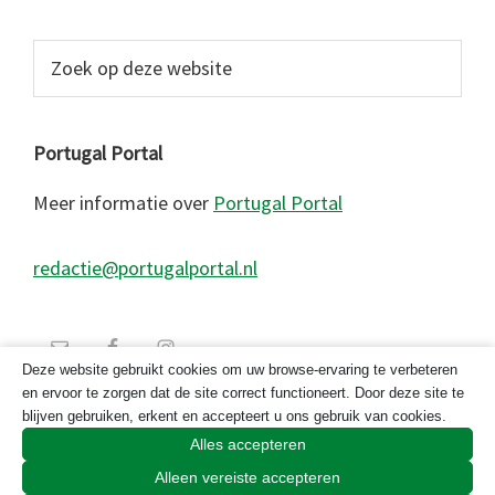
Zoek
op
deze
website
Portugal Portal
Meer informatie over
Portugal Portal
redactie@portugalportal.nl
Deze website gebruikt cookies om uw browse-ervaring te verbeteren
en ervoor te zorgen dat de site correct functioneert. Door deze site te
blijven gebruiken, erkent en accepteert u ons gebruik van cookies.
Alles accepteren
Alleen vereiste accepteren
© 2026 Copyright Portugal Portal 2023