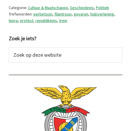
de
Categorie:
Cultuur & Maatschappij
,
Geschiedenis
,
Politiek
trein?
Trefwoorden:
eerbetoon
,
filantroop
,
gevaren
,
hulpverlening
,
lepra
,
protest
,
republikeins
,
trein
Primaire
Zoek je iets?
Sidebar
Zoek
op
deze
website