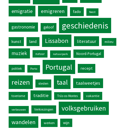
emigratie
emigreren
fado
feest
geschiedenis
gastronomie
geloof
Lissabon
literatuur
kunst
land
milieu
muziek
Noord-Portugal
natuur
natuurpark
Portugal
recept
politiek
Porto
reizen
taal
taalweetjes
steden
traditie
toerisme
vakantie
Trás-os-Montes
volksgebruiken
Verkiezingen
verbouwen
wandelen
wijn
werken