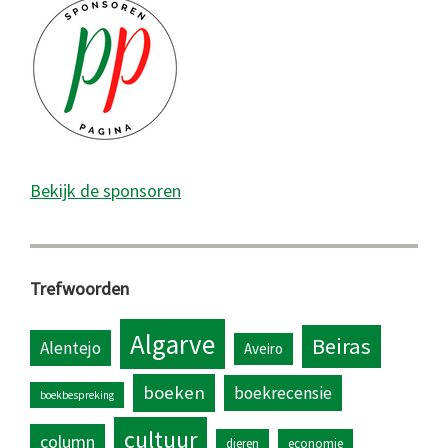
Bekijk de sponsoren
Trefwoorden
Algarve
Beiras
Alentejo
Aveiro
boeken
boekrecensie
boekbespreking
cultuur
column
dieren
economie