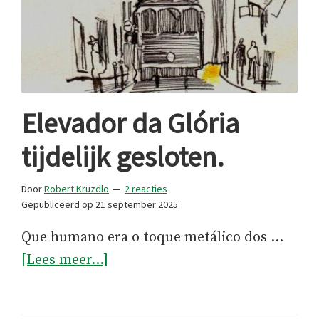
Elevador da Glória
tijdelijk gesloten.
Door
Robert Kruzdlo
2 reacties
Gepubliceerd op
21 september 2025
Que humano era o toque metálico dos …
overElevador
[Lees meer...]
da
Glória