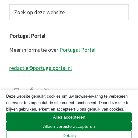
Zoek
op
deze
website
Portugal Portal
Meer informatie over
Portugal Portal
redactie@portugalportal.nl
Deze website gebruikt cookies om uw browse-ervaring te verbeteren
en ervoor te zorgen dat de site correct functioneert. Door deze site te
blijven gebruiken, erkent en accepteert u ons gebruik van cookies.
Alles accepteren
Alleen vereiste accepteren
© 2026 Copyright Portugal Portal 2023
Details