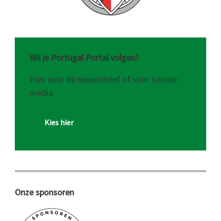
Wil je Portugal Portal volgen?
Kies voor de nieuwsbrief of voor sociale
media
Kies hier
Onze sponsoren