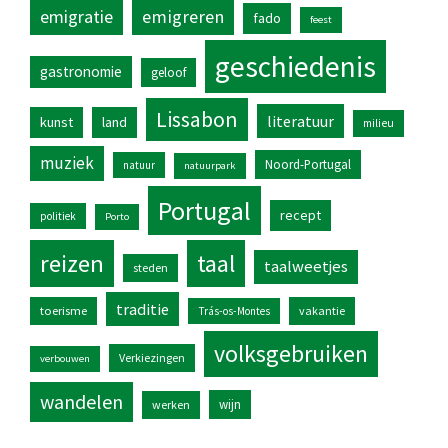
emigratie
emigreren
fado
feest
geschiedenis
gastronomie
geloof
Lissabon
literatuur
kunst
land
milieu
muziek
Noord-Portugal
natuur
natuurpark
Portugal
recept
politiek
Porto
reizen
taal
taalweetjes
steden
traditie
toerisme
vakantie
Trás-os-Montes
volksgebruiken
Verkiezingen
verbouwen
wandelen
wijn
werken