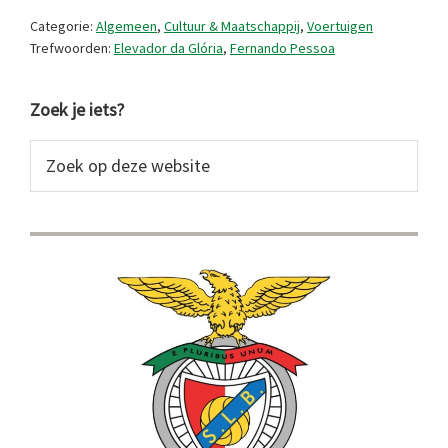
tijdelijk
Categorie:
Algemeen
,
Cultuur & Maatschappij
,
Voertuigen
gesloten.
Trefwoorden:
Elevador da Glória
,
Fernando Pessoa
Primaire
Zoek je iets?
Sidebar
Zoek
op
deze
website