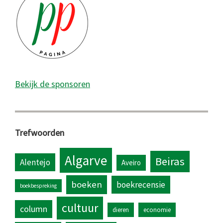
Bekijk de sponsoren
Trefwoorden
Algarve
Beiras
Alentejo
Aveiro
boeken
boekrecensie
boekbespreking
cultuur
column
dieren
economie