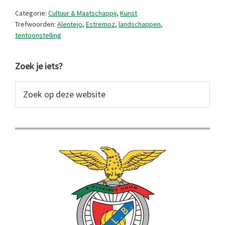
Estremoz
Categorie:
Cultuur & Maatschappij
,
Kunst
Trefwoorden:
Alentejo
,
Estremoz
,
landschappen
,
tentoonstelling
Primaire
Zoek je iets?
Sidebar
Zoek
op
deze
website