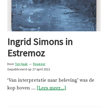
Ingrid Simons in
Estremoz
Door
Ton Haak
Reageer
Gepubliceerd op
27 april 2022
‘Van interpretatie naar beleving’ was de
overIngrid
kop boven …
[Lees meer...]
Simons
in