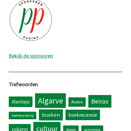
Bekijk de sponsoren
Trefwoorden
Algarve
Beiras
Alentejo
Aveiro
boeken
boekrecensie
boekbespreking
cultuur
column
dieren
economie