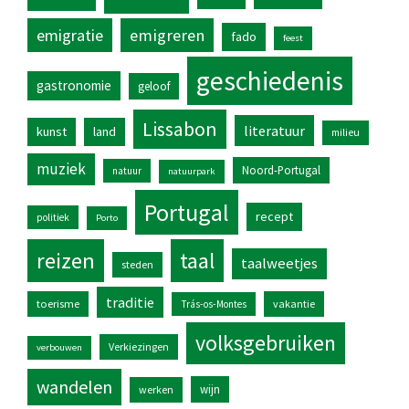
emigratie
emigreren
fado
feest
geschiedenis
gastronomie
geloof
Lissabon
literatuur
kunst
land
milieu
muziek
Noord-Portugal
natuur
natuurpark
Portugal
recept
politiek
Porto
reizen
taal
taalweetjes
steden
traditie
toerisme
vakantie
Trás-os-Montes
volksgebruiken
Verkiezingen
verbouwen
wandelen
wijn
werken