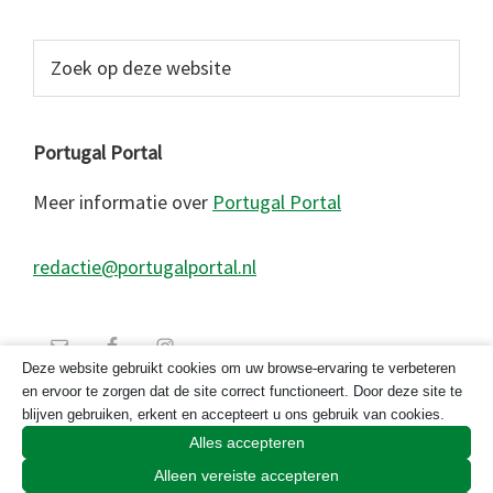
Zoek
op
deze
website
Portugal Portal
Meer informatie over
Portugal Portal
redactie@portugalportal.nl
Deze website gebruikt cookies om uw browse-ervaring te verbeteren
en ervoor te zorgen dat de site correct functioneert. Door deze site te
blijven gebruiken, erkent en accepteert u ons gebruik van cookies.
Alles accepteren
Alleen vereiste accepteren
© 2026 Copyright Portugal Portal 2023