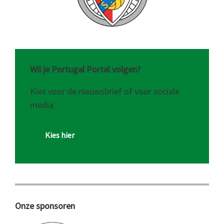
Wil je Portugal Portal volgen?
Kies voor de nieuwsbrief of voor sociale
media
Kies hier
Onze sponsoren