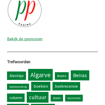
Bekijk de sponsoren
Trefwoorden
Algarve
Beiras
Alentejo
Aveiro
boeken
boekrecensie
boekbespreking
cultuur
column
dieren
economie