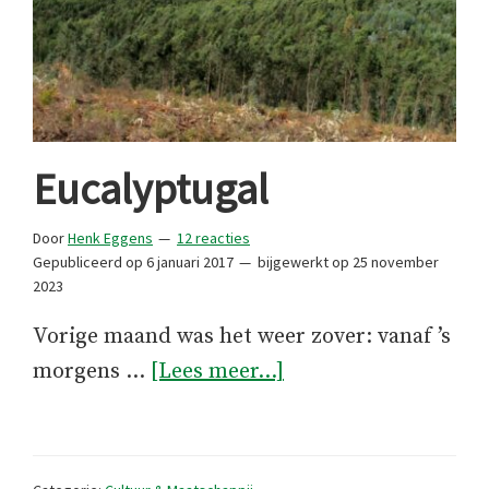
Eucalyptugal
Door
Henk Eggens
12 reacties
Gepubliceerd op
6 januari 2017
bijgewerkt op
25 november
2023
Vorige maand was het weer zover: vanaf ’s
overEucalyptugal
morgens …
[Lees meer...]