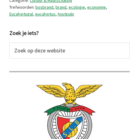
Categorie:
Cultuur & Maatschappij
Trefwoorden:
bosbrand
,
brand
,
ecologie
,
economie
,
Eucalyptugal
,
eucalyptus
,
houtpulp
Primaire
Zoek je iets?
Sidebar
Zoek
op
deze
website