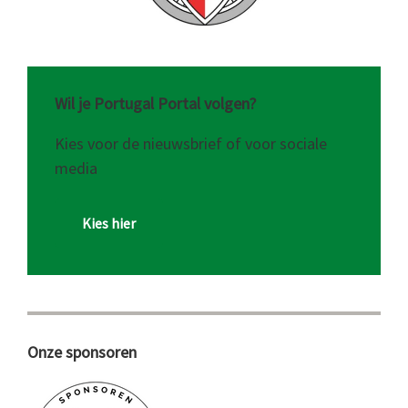
Wil je Portugal Portal volgen?
Kies voor de nieuwsbrief of voor sociale
media
Kies hier
Onze sponsoren