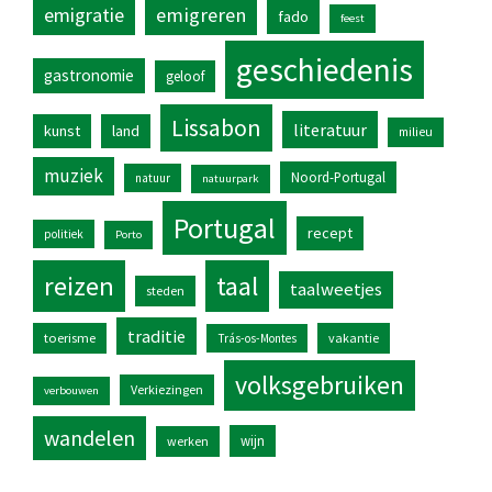
emigratie
emigreren
fado
feest
geschiedenis
gastronomie
geloof
Lissabon
literatuur
kunst
land
milieu
muziek
Noord-Portugal
natuur
natuurpark
Portugal
recept
politiek
Porto
reizen
taal
taalweetjes
steden
traditie
toerisme
vakantie
Trás-os-Montes
volksgebruiken
Verkiezingen
verbouwen
wandelen
wijn
werken