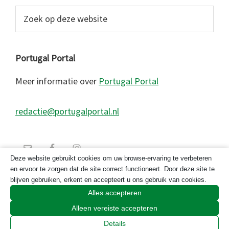
Zoek
op
deze
website
Portugal Portal
Meer informatie over
Portugal Portal
redactie@portugalportal.nl
Deze website gebruikt cookies om uw browse-ervaring te verbeteren
en ervoor te zorgen dat de site correct functioneert. Door deze site te
blijven gebruiken, erkent en accepteert u ons gebruik van cookies.
Alles accepteren
Alleen vereiste accepteren
© 2026 Copyright Portugal Portal 2023
Details