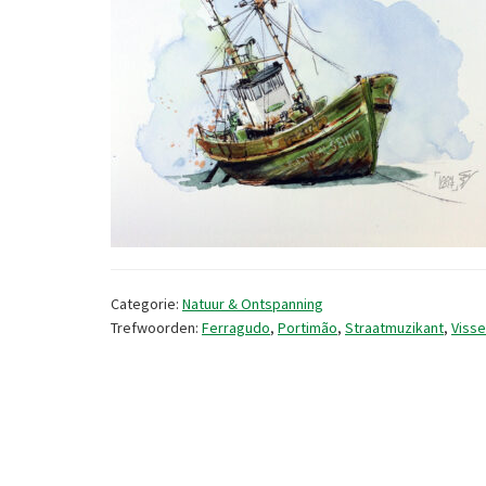
Categorie:
Natuur & Ontspanning
Trefwoorden:
Ferragudo
,
Portimão
,
Straatmuzikant
,
Visse