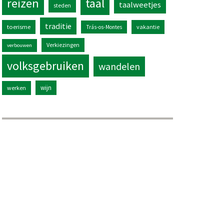
reizen
taal
taalweetjes
steden
traditie
toerisme
vakantie
Trás-os-Montes
Verkiezingen
verbouwen
volksgebruiken
wandelen
wijn
werken