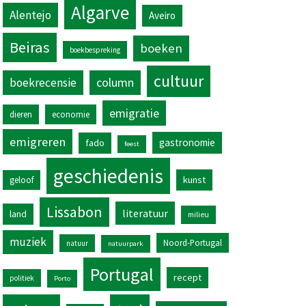
Algarve
Alentejo
Aveiro
Beiras
boeken
boekbespreking
cultuur
column
boekrecensie
emigratie
dieren
economie
emigreren
gastronomie
fado
feest
geschiedenis
kunst
geloof
Lissabon
literatuur
land
milieu
muziek
Noord-Portugal
natuur
natuurpark
Portugal
recept
politiek
Porto