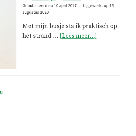
Gepubliceerd op
10 april 2017
bijgewerkt op
15
augustus 2020
Met mijn busje sta ik praktisch op
overWind,
het strand …
[Lees meer...]
wifi
en
Wifi
rij