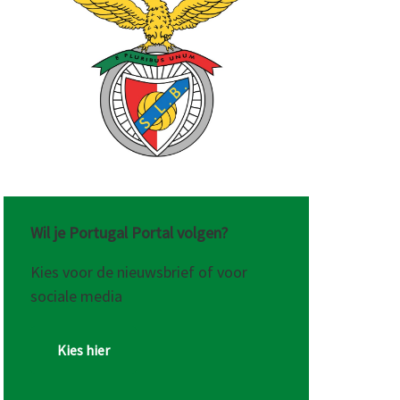
Wil je Portugal Portal volgen?
Kies voor de nieuwsbrief of voor
sociale media
Kies hier