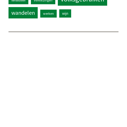
Verkiezingen
verbouwen
wandelen
wijn
werken