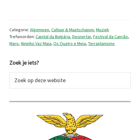
recente
muziekreleases
(2025/2)
Categorie:
Algemeen
,
Cultuur & Maatschappij
,
Muziek
Trefwoorden:
Capital da Bulgária
,
Despertar
,
Festival da Canção
,
Maro
,
Nininho Vaz Maia
,
Os Quatro e Meia
,
Terraplanismo
Primaire
Zoek je iets?
Sidebar
Zoek
op
deze
website