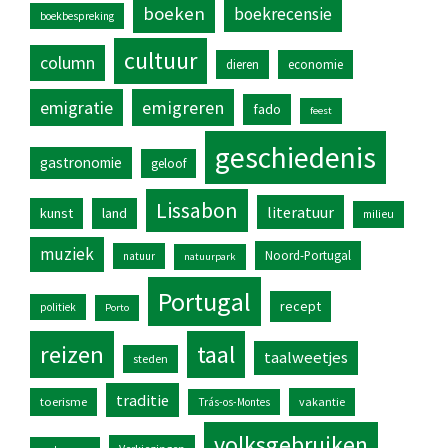
boeken
boekrecensie
boekbespreking
cultuur
column
dieren
economie
emigratie
emigreren
fado
feest
geschiedenis
gastronomie
geloof
Lissabon
literatuur
kunst
land
milieu
muziek
Noord-Portugal
natuur
natuurpark
Portugal
recept
politiek
Porto
reizen
taal
taalweetjes
steden
traditie
toerisme
vakantie
Trás-os-Montes
volksgebruiken