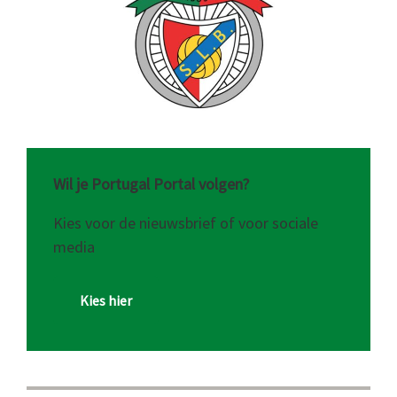
Wil je Portugal Portal volgen?
Kies voor de nieuwsbrief of voor sociale
media
Kies hier