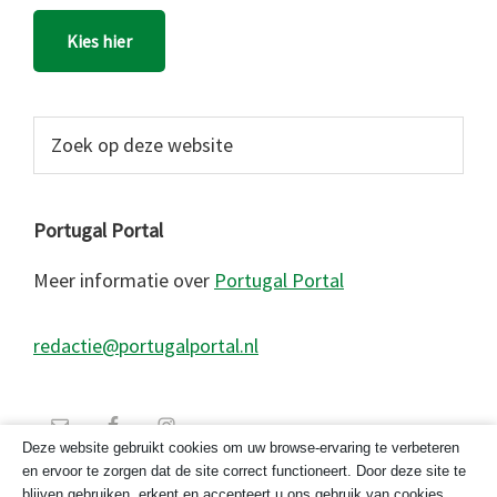
Kies hier
Zoek
op
deze
website
Portugal Portal
Meer informatie over
Portugal Portal
redactie@portugalportal.nl
Deze website gebruikt cookies om uw browse-ervaring te verbeteren
en ervoor te zorgen dat de site correct functioneert. Door deze site te
blijven gebruiken, erkent en accepteert u ons gebruik van cookies.