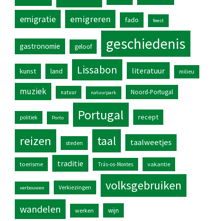
emigratie
emigreren
fado
feest
geschiedenis
gastronomie
geloof
Lissabon
literatuur
kunst
land
milieu
muziek
Noord-Portugal
natuur
natuurpark
Portugal
recept
politiek
Porto
reizen
taal
taalweetjes
steden
traditie
toerisme
vakantie
Trás-os-Montes
volksgebruiken
Verkiezingen
verbouwen
wandelen
wijn
werken