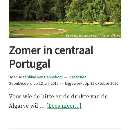
Zomer in centraal
Portugal
Door
Josephine van Bennekom
2 reacties
Gepubliceerd op
12 juni 2015
bijgewerkt op
21 oktober 2020
Voor wie de hitte en de drukte van de
overZomer
Algarve wil …
[Lees meer...]
in
centraal