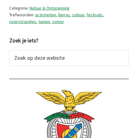
Portugal
Categorie:
Natuur & Ontspanning
Trefwoorden:
activiteiten
,
Beiras
,
cultuur
,
festivals
,
rivierstrandjes
,
tuinen
,
zomer
Primaire
Zoek je iets?
Sidebar
Zoek
op
deze
website