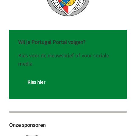
Wil je Portugal Portal volgen?
Kies voor de nieuwsbrief of voor sociale
media
Kies hier
Onze sponsoren