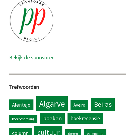
Bekijk de sponsoren
Trefwoorden
Algarve
Beiras
Alentejo
Aveiro
boeken
boekrecensie
boekbespreking
cultuur
column
dieren
economie