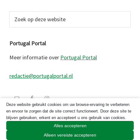
Zoek
op
deze
website
Portugal Portal
Meer informatie over
Portugal Portal
redactie@portugalportal.nl
Deze website gebruikt cookies om uw browse-ervaring te verbeteren
en ervoor te zorgen dat de site correct functioneert. Door deze site te
blijven gebruiken, erkent en accepteert u ons gebruik van cookies.
Alles accepteren
Alleen vereiste accepteren
© 2026 Copyright Portugal Portal 2023