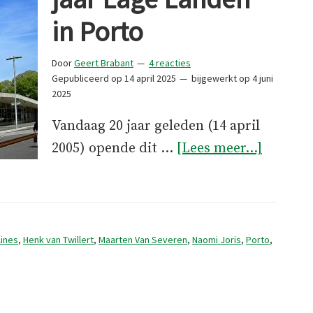
in Porto
Door
Geert Brabant
4 reacties
Gepubliceerd op
14 april 2025
bijgewerkt op
4 juni
2025
Vandaag 20 jaar geleden (14 april
overCas
2005) opende dit …
[Lees meer...]
da
Música,
20
jaar
lines
,
Henk van Twillert
,
Maarten Van Severen
,
Naomi Joris
,
Porto
,
Lage
Landen
in