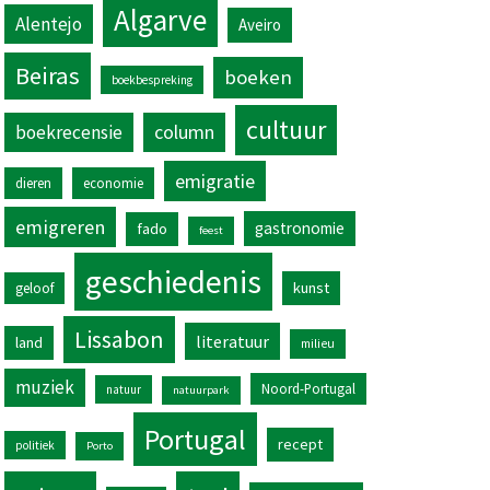
Algarve
Alentejo
Aveiro
Beiras
boeken
boekbespreking
cultuur
column
boekrecensie
emigratie
dieren
economie
emigreren
gastronomie
fado
feest
geschiedenis
kunst
geloof
Lissabon
literatuur
land
milieu
muziek
Noord-Portugal
natuur
natuurpark
Portugal
recept
politiek
Porto