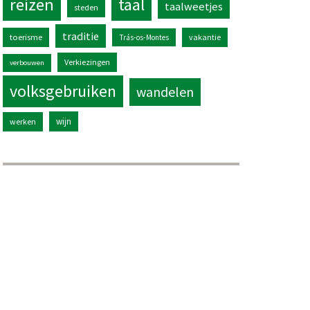
reizen
taal
taalweetjes
steden
traditie
toerisme
vakantie
Trás-os-Montes
Verkiezingen
verbouwen
volksgebruiken
wandelen
wijn
werken