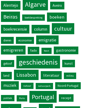
Algarve
Alentejo
Aveiro
Beiras
boeken
boekbespreking
cultuur
column
boekrecensie
emigratie
dieren
economie
emigreren
gastronomie
fado
feest
geschiedenis
kunst
geloof
Lissabon
literatuur
land
milieu
muziek
Noord-Portugal
natuur
natuurpark
Portugal
recept
politiek
Porto