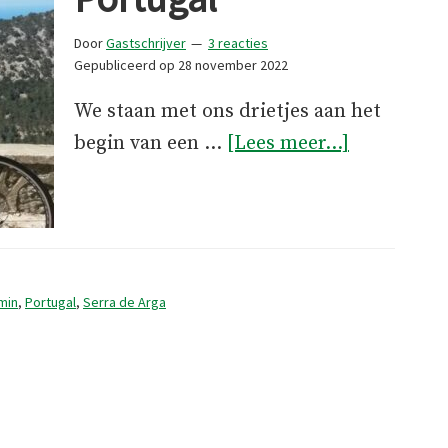
Door
Gastschrijver
3 reacties
Gepubliceerd op
28 november 2022
We staan met ons drietjes aan het
overFietst
begin van een …
[Lees meer...]
in
Portugal
min
,
Portugal
,
Serra de Arga