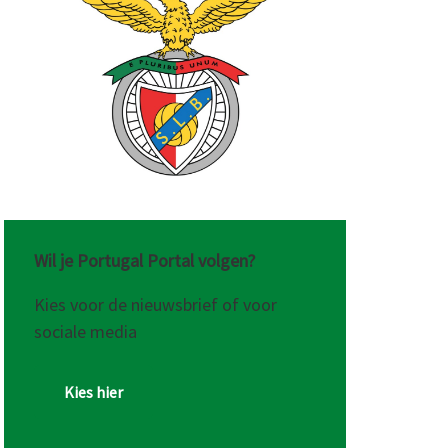
raining
Wil je Portugal Portal volgen?
Kies voor de nieuwsbrief of voor
sociale media
Kies hier