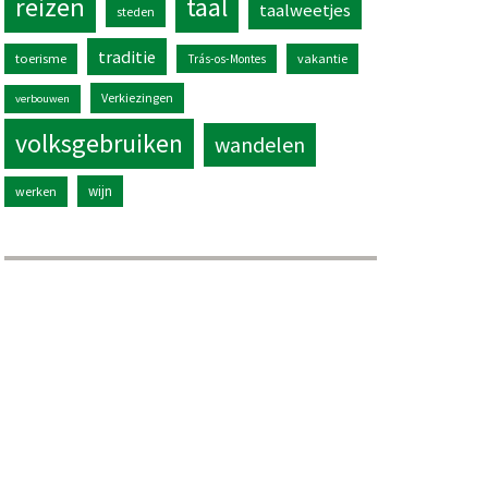
reizen
taal
taalweetjes
steden
traditie
toerisme
vakantie
Trás-os-Montes
Verkiezingen
verbouwen
volksgebruiken
wandelen
wijn
werken