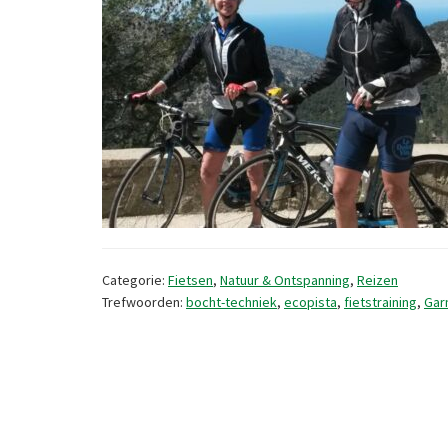
Categorie:
Fietsen
,
Natuur & Ontspanning
,
Reizen
Trefwoorden:
bocht-techniek
,
ecopista
,
fietstraining
,
Gar