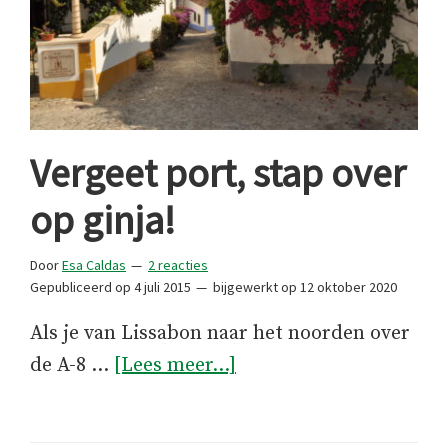
Vergeet port, stap over
op ginja!
Door
Esa Caldas
2 reacties
Gepubliceerd op
4 juli 2015
bijgewerkt op
12 oktober 2020
Als je van Lissabon naar het noorden over
overVergeet
de A-8 …
[Lees meer...]
port,
stap