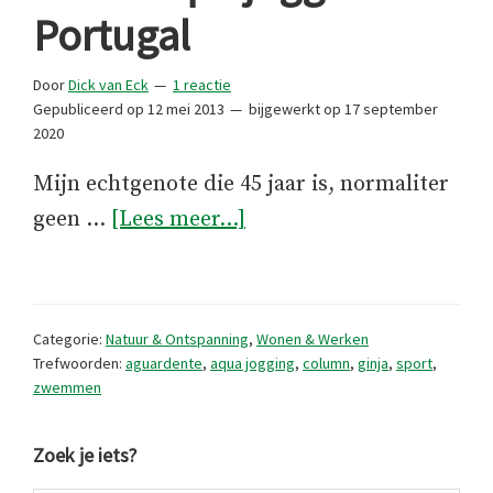
Portugal
Door
Dick van Eck
1 reactie
Gepubliceerd op
12 mei 2013
bijgewerkt op
17 september
2020
Mijn echtgenote die 45 jaar is, normaliter
overTurbo
geen …
[Lees meer...]
aquajoggen
in
Portugal
Categorie:
Natuur & Ontspanning
,
Wonen & Werken
Trefwoorden:
aguardente
,
aqua jogging
,
column
,
ginja
,
sport
,
zwemmen
Primaire
Zoek je iets?