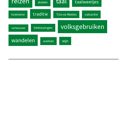
reizen
taal
taalweetjes
steden
traditie
toerisme
vakantie
Trás-os-Montes
volksgebruiken
Verkiezingen
verbouwen
wandelen
wijn
werken