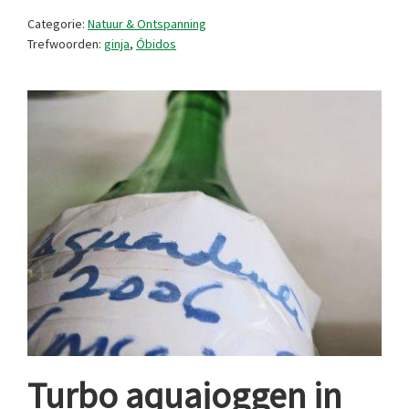
over
Categorie:
Natuur & Ontspanning
op ginja!
Trefwoorden:
ginja
,
Óbidos
Turbo aquajoggen in