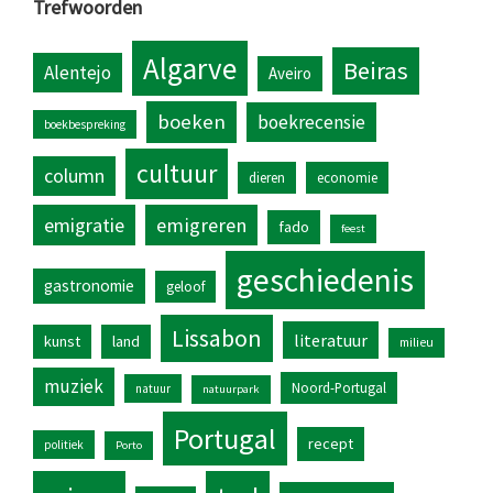
Trefwoorden
Algarve
Beiras
Alentejo
Aveiro
boeken
boekrecensie
boekbespreking
cultuur
column
dieren
economie
emigratie
emigreren
fado
feest
geschiedenis
gastronomie
geloof
Lissabon
literatuur
kunst
land
milieu
muziek
Noord-Portugal
natuur
natuurpark
Portugal
recept
politiek
Porto