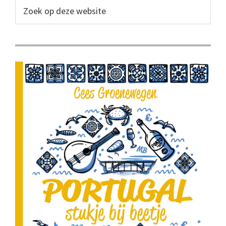
Sidebar
Zoek
op
deze
website