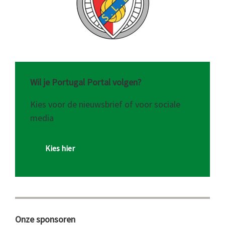
Wil je Portugal Portal volgen?
Kies voor de nieuwsbrief of voor sociale
media
Kies hier
Onze sponsoren