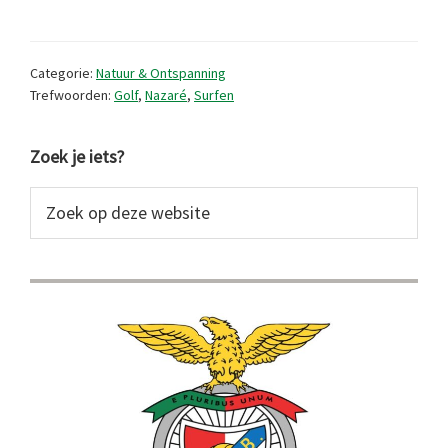
de
golven
Categorie:
Natuur & Ontspanning
bij
Trefwoorden:
Golf
,
Nazaré
,
Surfen
Nazaré
Primaire
zo
Zoek je iets?
hoog
Sidebar
Zoek
en
op
zo
deze
website
interessant?