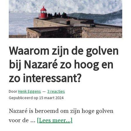
Waarom zijn de golven
bij Nazaré zo hoog en
zo interessant?
Door
Henk Eggens
3 reacties
Gepubliceerd op
15 maart 2024
Nazaré is beroemd om zijn hoge golven
overWaarom
voor de …
[Lees meer...]
zijn