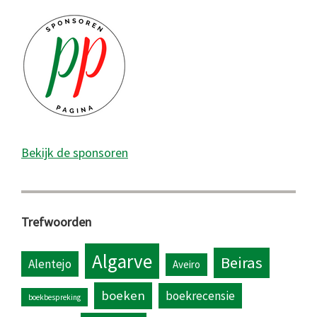
Bekijk de sponsoren
Trefwoorden
Algarve
Beiras
Alentejo
Aveiro
boeken
boekrecensie
boekbespreking