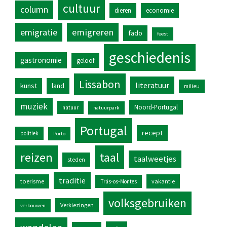
cultuur
column
dieren
economie
emigratie
emigreren
fado
feest
geschiedenis
gastronomie
geloof
Lissabon
literatuur
kunst
land
milieu
muziek
Noord-Portugal
natuur
natuurpark
Portugal
recept
politiek
Porto
reizen
taal
taalweetjes
steden
traditie
toerisme
vakantie
Trás-os-Montes
volksgebruiken
Verkiezingen
verbouwen