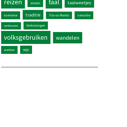
reizen
taal
taalweetjes
steden
traditie
toerisme
vakantie
Trás-os-Montes
Verkiezingen
verbouwen
volksgebruiken
wandelen
wijn
werken