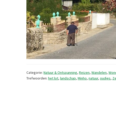
Categorie:
Natuur & Ontspanning
,
Reizen
,
Wandelen
,
Won
Trefwoorden:
het lot
,
landschap
,
Minho
,
natuur
,
oudjes
,
Z