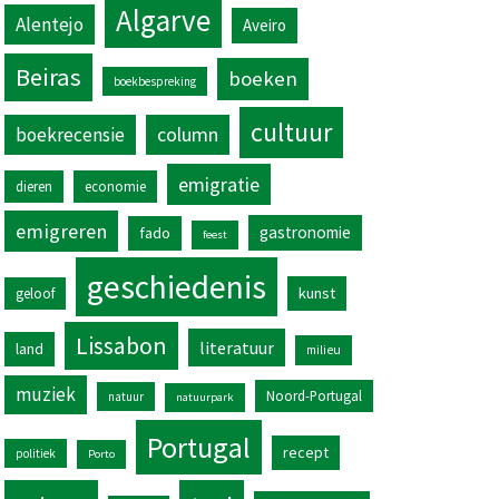
Algarve
Alentejo
Aveiro
Beiras
boeken
boekbespreking
cultuur
column
boekrecensie
emigratie
dieren
economie
emigreren
gastronomie
fado
feest
geschiedenis
kunst
geloof
Lissabon
literatuur
land
milieu
muziek
Noord-Portugal
natuur
natuurpark
Portugal
recept
politiek
Porto