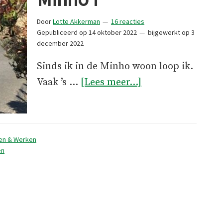
Door
Lotte Akkerman
16 reacties
Gepubliceerd op
14 oktober 2022
bijgewerkt op
3
december 2022
Sinds ik in de Minho woon loop ik.
overPortretten
Vaak ’s …
[Lees meer...]
uit
de
Minho
en & Werken
I
en