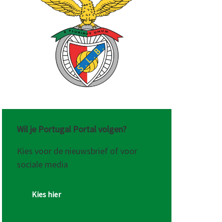
Wil je Portugal Portal volgen?
Kies voor de nieuwsbrief of voor
sociale media
Kies hier