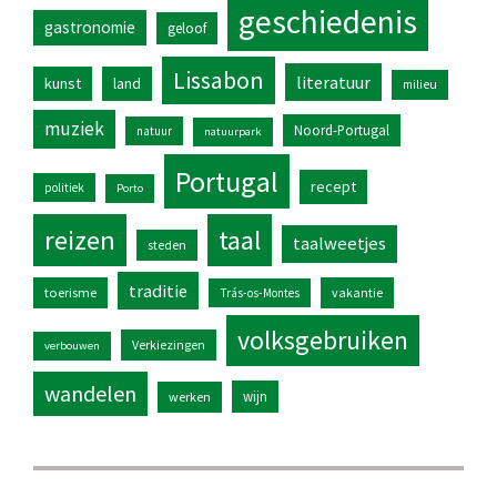
geschiedenis
gastronomie
geloof
Lissabon
literatuur
kunst
land
milieu
muziek
Noord-Portugal
natuur
natuurpark
Portugal
recept
politiek
Porto
reizen
taal
taalweetjes
steden
traditie
toerisme
vakantie
Trás-os-Montes
volksgebruiken
Verkiezingen
verbouwen
wandelen
wijn
werken