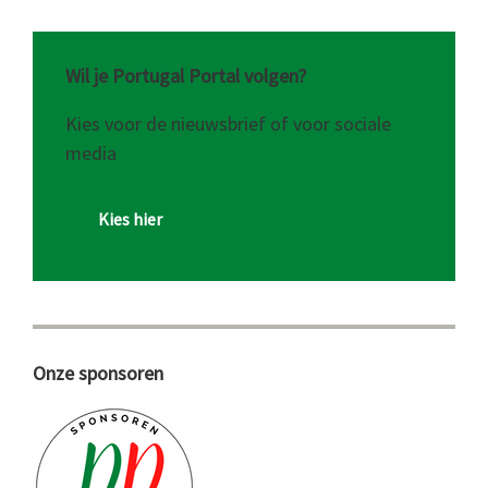
Wil je Portugal Portal volgen?
Kies voor de nieuwsbrief of voor sociale
media
Kies hier
Onze sponsoren