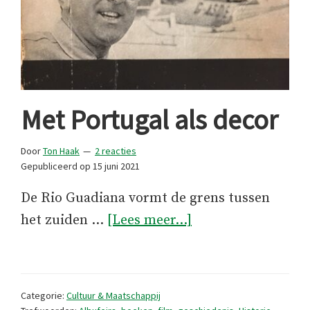
Met Portugal als decor
Door
Ton Haak
2 reacties
Gepubliceerd op
15 juni 2021
De Rio Guadiana vormt de grens tussen
overMet
het zuiden …
[Lees meer...]
Portugal
als
decor
Categorie:
Cultuur & Maatschappij