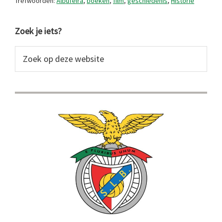
Trefwoorden:
Albufeira
,
boeken
,
film
,
geschiedenis
,
Historie
Primaire
Zoek je iets?
Sidebar
Zoek
op
deze
website