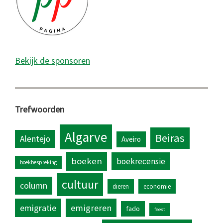
Bekijk de sponsoren
Trefwoorden
Algarve
Beiras
Alentejo
Aveiro
boeken
boekrecensie
boekbespreking
cultuur
column
dieren
economie
emigratie
emigreren
fado
feest