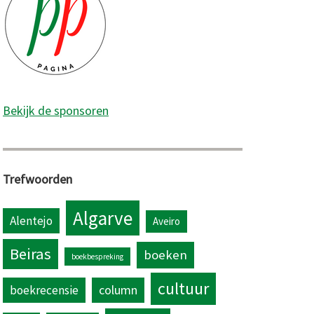
Bekijk de sponsoren
Trefwoorden
Algarve
Alentejo
Aveiro
Beiras
boeken
boekbespreking
cultuur
column
boekrecensie