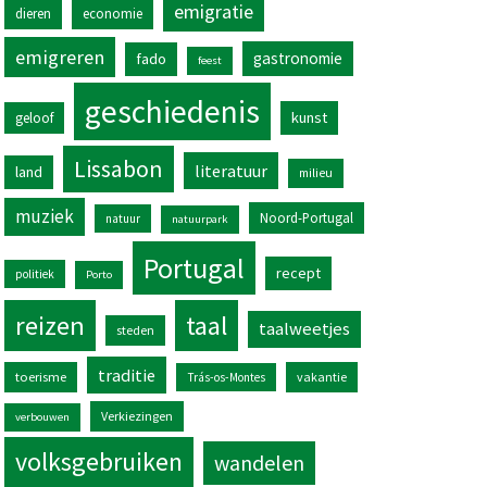
emigratie
dieren
economie
emigreren
gastronomie
fado
feest
geschiedenis
kunst
geloof
Lissabon
literatuur
land
milieu
muziek
Noord-Portugal
natuur
natuurpark
Portugal
recept
politiek
Porto
reizen
taal
taalweetjes
steden
traditie
toerisme
vakantie
Trás-os-Montes
Verkiezingen
verbouwen
volksgebruiken
wandelen