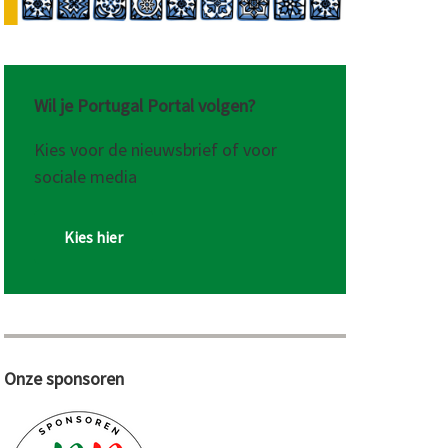
Wil je Portugal Portal volgen?
Kies voor de nieuwsbrief of voor
sociale media
Kies hier
Onze sponsoren