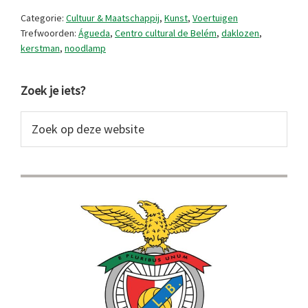
December
Categorie:
Cultuur & Maatschappij
,
Kunst
,
Voertuigen
2025
Trefwoorden:
Águeda
,
Centro cultural de Belém
,
daklozen
,
kerstman
,
noodlamp
Primaire
Zoek je iets?
Sidebar
Zoek
op
deze
website