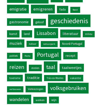
emigratie
emigreren
fado
feest
geschiedenis
gastronomie
geloof
Lissabon
literatuur
kunst
land
milieu
muziek
Noord-Portugal
natuur
natuurpark
Portugal
recept
politiek
Porto
reizen
taal
taalweetjes
steden
traditie
toerisme
vakantie
Trás-os-Montes
volksgebruiken
Verkiezingen
verbouwen
wandelen
wijn
werken