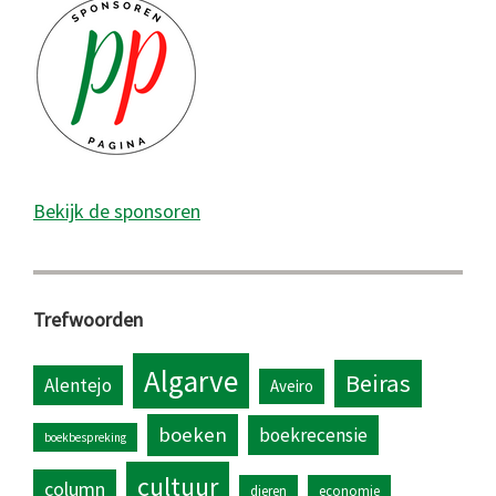
Bekijk de sponsoren
Trefwoorden
Algarve
Beiras
Alentejo
Aveiro
boeken
boekrecensie
boekbespreking
cultuur
column
dieren
economie