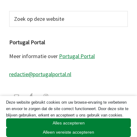
Zoek
op
deze
website
Portugal Portal
Meer informatie over
Portugal Portal
redactie@portugalportal.nl
Deze website gebruikt cookies om uw browse-ervaring te verbeteren
en ervoor te zorgen dat de site correct functioneert. Door deze site te
blijven gebruiken, erkent en accepteert u ons gebruik van cookies.
Alles accepteren
Alleen vereiste accepteren
© 2026 Copyright Portugal Portal 2023