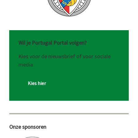
Wil je Portugal Portal volgen?
Kies voor de nieuwsbrief of voor sociale
media
Kies hier
Onze sponsoren