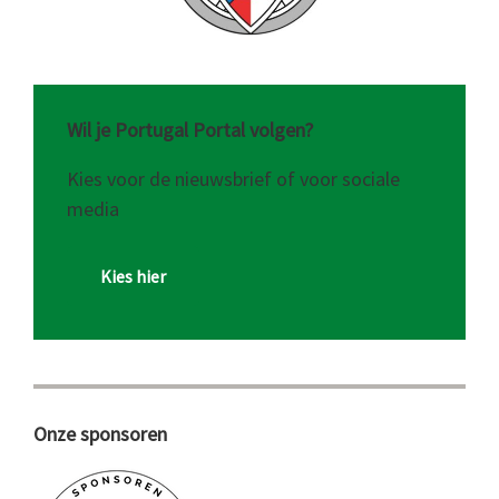
Wil je Portugal Portal volgen?
Kies voor de nieuwsbrief of voor sociale
media
Kies hier
Onze sponsoren