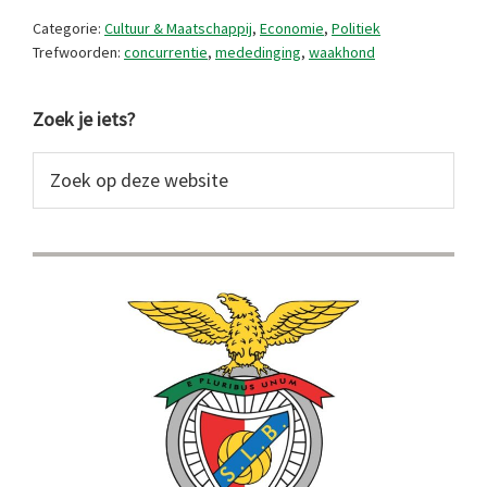
Categorie:
Cultuur & Maatschappij
,
Economie
,
Politiek
Trefwoorden:
concurrentie
,
mededinging
,
waakhond
Primaire
Zoek je iets?
Sidebar
Zoek
op
deze
website