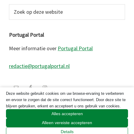
Zoek
op
deze
website
Portugal Portal
Meer informatie over
Portugal Portal
redactie@portugalportal.nl
Deze website gebruikt cookies om uw browse-ervaring te verbeteren
en ervoor te zorgen dat de site correct functioneert. Door deze site te
blijven gebruiken, erkent en accepteert u ons gebruik van cookies.
Alles accepteren
Alleen vereiste accepteren
© 2026 Copyright Portugal Portal 2023
Details