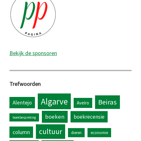
Bekijk de sponsoren
Trefwoorden
Algarve
Beiras
Alentejo
Aveiro
boeken
boekrecensie
boekbespreking
cultuur
column
dieren
economie