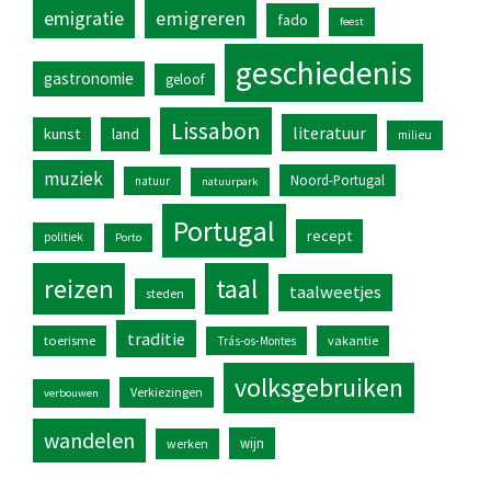
emigratie
emigreren
fado
feest
geschiedenis
gastronomie
geloof
Lissabon
literatuur
kunst
land
milieu
muziek
Noord-Portugal
natuur
natuurpark
Portugal
recept
politiek
Porto
reizen
taal
taalweetjes
steden
traditie
toerisme
vakantie
Trás-os-Montes
volksgebruiken
Verkiezingen
verbouwen
wandelen
wijn
werken