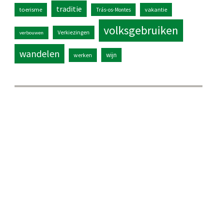
traditie
toerisme
vakantie
Trás-os-Montes
volksgebruiken
Verkiezingen
verbouwen
wandelen
wijn
werken