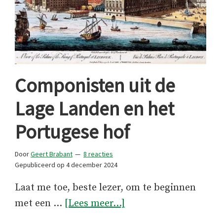
Componisten uit de
Lage Landen en het
Portugese hof
Door
Geert Brabant
8 reacties
Gepubliceerd op
4 december 2024
Laat me toe, beste lezer, om te beginnen
overComponisten
met een …
[Lees meer...]
uit