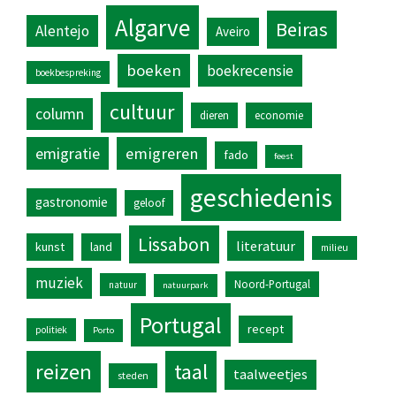
Algarve
Beiras
Alentejo
Aveiro
boeken
boekrecensie
boekbespreking
cultuur
column
dieren
economie
emigratie
emigreren
fado
feest
geschiedenis
gastronomie
geloof
Lissabon
literatuur
kunst
land
milieu
muziek
Noord-Portugal
natuur
natuurpark
Portugal
recept
politiek
Porto
reizen
taal
taalweetjes
steden