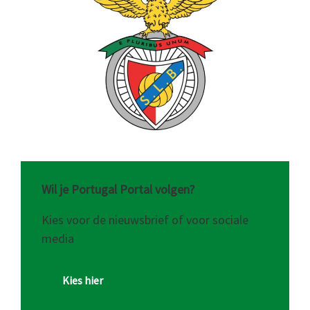
Wil je Portugal Portal volgen?
Kies voor de nieuwsbrief of voor sociale
media
Kies hier