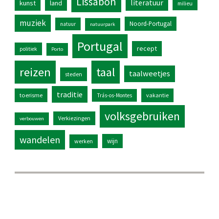
Lissabon
literatuur
kunst
land
milieu
muziek
Noord-Portugal
natuur
natuurpark
Portugal
recept
politiek
Porto
reizen
taal
taalweetjes
steden
traditie
toerisme
vakantie
Trás-os-Montes
volksgebruiken
Verkiezingen
verbouwen
wandelen
wijn
werken