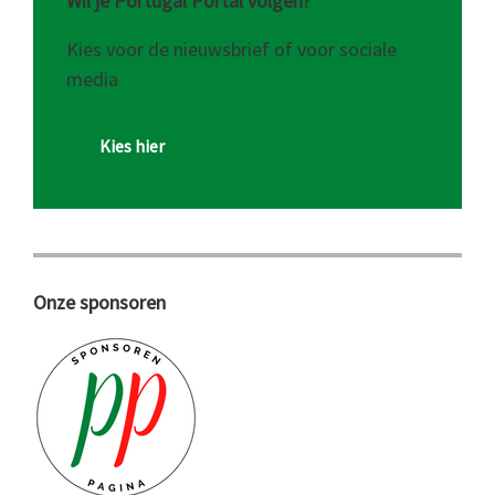
Wil je Portugal Portal volgen?
Kies voor de nieuwsbrief of voor sociale
media
Kies hier
Onze sponsoren