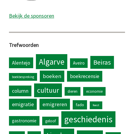
Bekijk de sponsoren
Trefwoorden
Algarve
Beiras
Alentejo
Aveiro
boeken
boekrecensie
boekbespreking
cultuur
column
dieren
economie
emigratie
emigreren
fado
feest
geschiedenis
gastronomie
geloof