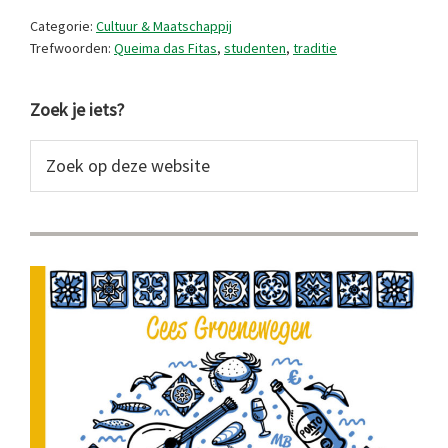
das
Categorie:
Cultuur & Maatschappij
Fitas
Trefwoorden:
Queima das Fitas
,
studenten
,
traditie
Primaire
Zoek je iets?
Sidebar
Zoek
op
deze
website