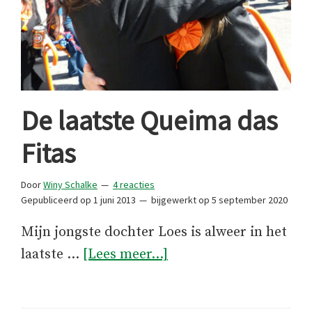
De laatste Queima das
Fitas
Door
Winy Schalke
4 reacties
Gepubliceerd op
1 juni 2013
bijgewerkt op
5 september 2020
Mijn jongste dochter Loes is alweer in het
overDe
laatste …
[Lees meer...]
laatste
Queima