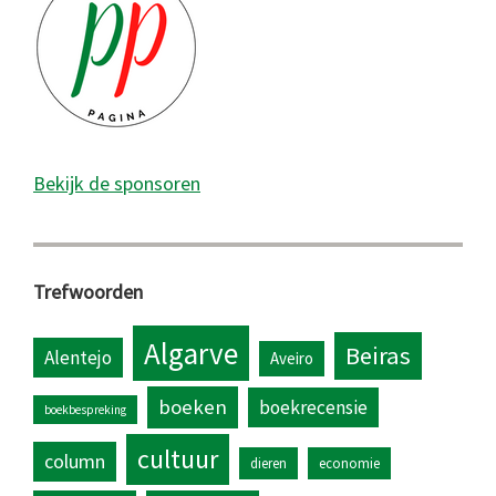
Bekijk de sponsoren
Trefwoorden
Algarve
Beiras
Alentejo
Aveiro
boeken
boekrecensie
boekbespreking
cultuur
column
dieren
economie