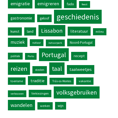
emigratie
emigreren
fado
feest
geschiedenis
gastronomie
geloof
Lissabon
literatuur
kunst
land
milieu
muziek
Noord-Portugal
natuur
natuurpark
Portugal
recept
politiek
Porto
reizen
taal
taalweetjes
steden
traditie
toerisme
vakantie
Trás-os-Montes
volksgebruiken
Verkiezingen
verbouwen
wandelen
wijn
werken