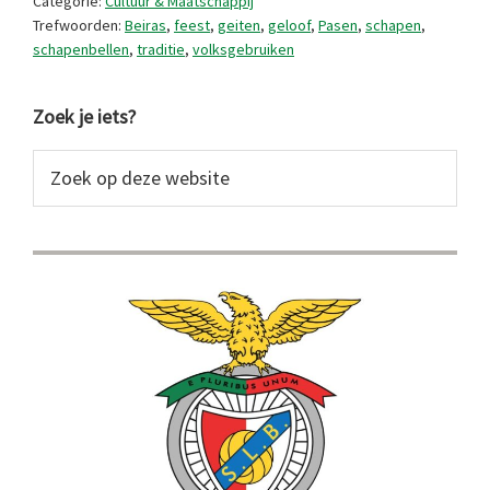
Categorie:
Cultuur & Maatschappij
Trefwoorden:
Beiras
,
feest
,
geiten
,
geloof
,
Pasen
,
schapen
,
schapenbellen
,
traditie
,
volksgebruiken
Primaire
Zoek je iets?
Sidebar
Zoek
op
deze
website