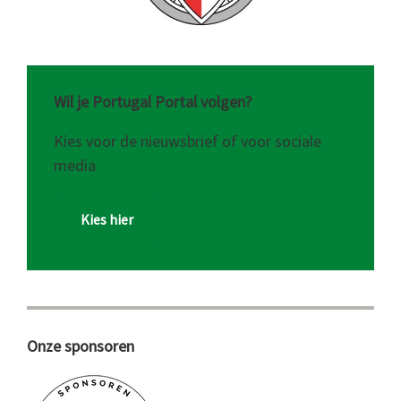
Wil je Portugal Portal volgen?
Kies voor de nieuwsbrief of voor sociale
media
Kies hier
Onze sponsoren