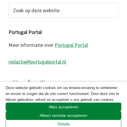
Zoek
op
deze
website
Portugal Portal
Meer informatie over
Portugal Portal
redactie@portugalportal.nl
Deze website gebruikt cookies om uw browse-ervaring te verbeteren
en ervoor te zorgen dat de site correct functioneert. Door deze site te
blijven gebruiken, erkent en accepteert u ons gebruik van cookies.
Alles accepteren
Alleen vereiste accepteren
© 2026 Copyright Portugal Portal 2023
Details