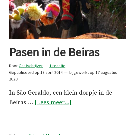
Pasen in de Beiras
Door
Gastschrijver
1 reactie
Gepubliceerd op
18 april 2014
bijgewerkt op
17 augustus
2020
In São Geraldo, een klein dorpje in de
overPasen
Beiras …
[Lees meer...]
in
de
Beiras