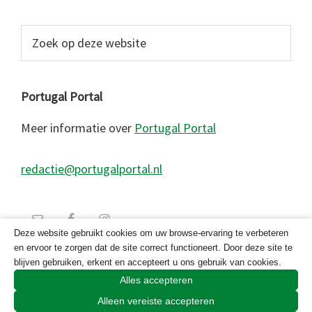
Zoek
op
deze
website
Portugal Portal
Meer informatie over
Portugal Portal
redactie@portugalportal.nl
Deze website gebruikt cookies om uw browse-ervaring te verbeteren
en ervoor te zorgen dat de site correct functioneert. Door deze site te
blijven gebruiken, erkent en accepteert u ons gebruik van cookies.
Alles accepteren
Alleen vereiste accepteren
© 2026 Copyright Portugal Portal 2023