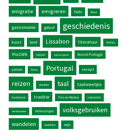
emigratie
emigreren
fado
feest
geschiedenis
gastronomie
geloof
Lissabon
literatuur
kunst
land
milieu
muziek
Noord-Portugal
natuur
natuurpark
Portugal
recept
politiek
Porto
reizen
taal
taalweetjes
steden
traditie
toerisme
vakantie
Trás-os-Montes
volksgebruiken
Verkiezingen
verbouwen
wandelen
wijn
werken