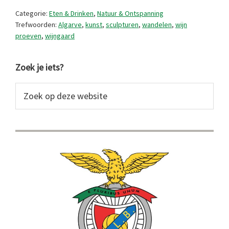
wijngaard
Categorie:
Eten & Drinken
,
Natuur & Ontspanning
Trefwoorden:
Algarve
,
kunst
,
sculpturen
,
wandelen
,
wijn
proeven
,
wijngaard
Primaire
Zoek je iets?
Sidebar
Zoek
op
deze
website