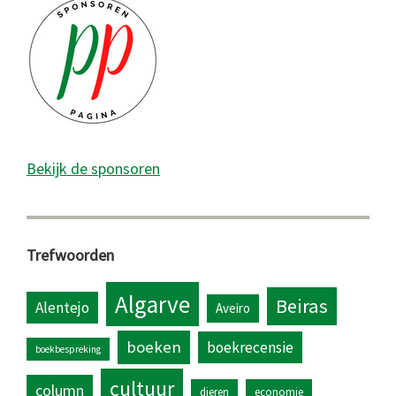
Bekijk de sponsoren
Trefwoorden
Algarve
Beiras
Alentejo
Aveiro
boeken
boekrecensie
boekbespreking
cultuur
column
dieren
economie