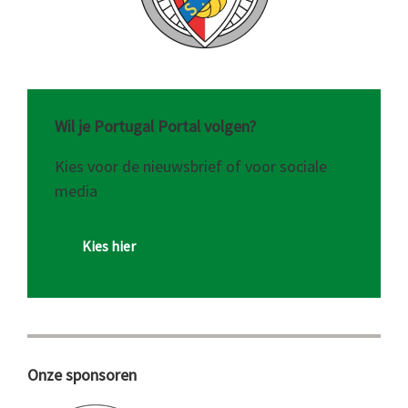
Wil je Portugal Portal volgen?
Kies voor de nieuwsbrief of voor sociale
media
Kies hier
Onze sponsoren