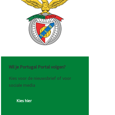
PRO
ntaire
Wil je Portugal Portal volgen?
Kies voor de nieuwsbrief of voor
en
sociale media
Kies hier