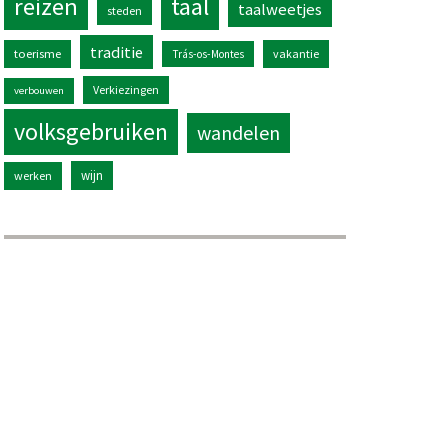
reizen
taal
taalweetjes
steden
traditie
toerisme
vakantie
Trás-os-Montes
Verkiezingen
verbouwen
volksgebruiken
wandelen
wijn
werken