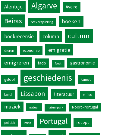
Algarve
Alentejo
Aveiro
Beiras
boeken
boekbespreking
cultuur
column
boekrecensie
emigratie
dieren
economie
emigreren
gastronomie
fado
feest
geschiedenis
kunst
geloof
Lissabon
literatuur
land
milieu
muziek
Noord-Portugal
natuur
natuurpark
Portugal
recept
politiek
Porto