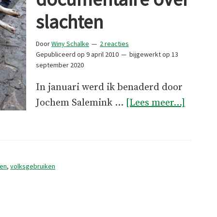
slachten
Door
Winy Schalke
2 reacties
Gepubliceerd op
9 april 2010
bijgewerkt op
13
september 2020
In januari werd ik benaderd door
overV
Jochem Salemink …
[Lees meer...]
docume
over
slacht
ken
,
volksgebruiken