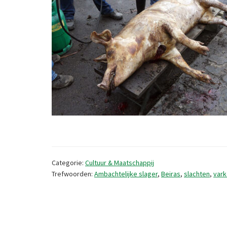
Categorie:
Cultuur & Maatschappij
Trefwoorden:
Ambachtelijke slager
,
Beiras
,
slachten
,
var