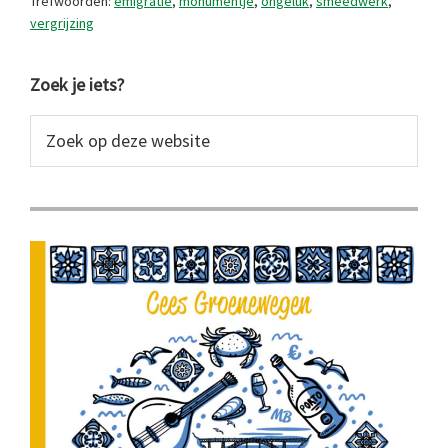
Trefwoorden:
emigratie
,
monumentje
,
ongeluk
,
smeedwerk
,
vergrijzing
Primaire
Zoek je iets?
Sidebar
Zoek
op
deze
website