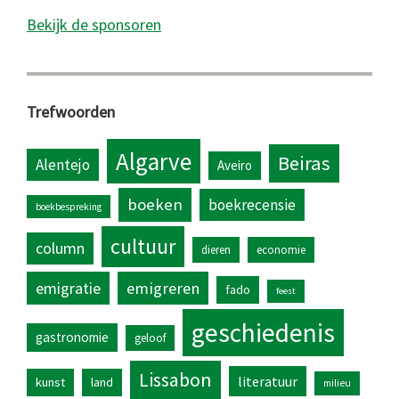
Bekijk de sponsoren
Trefwoorden
Algarve
Beiras
Alentejo
Aveiro
boeken
boekrecensie
boekbespreking
cultuur
column
dieren
economie
emigratie
emigreren
fado
feest
geschiedenis
gastronomie
geloof
Lissabon
literatuur
kunst
land
milieu