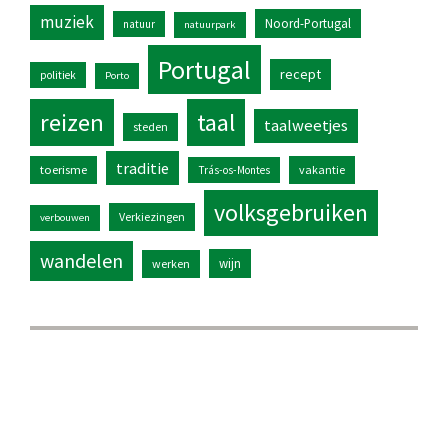
muziek
Noord-Portugal
natuur
natuurpark
Portugal
recept
politiek
Porto
reizen
taal
taalweetjes
steden
traditie
toerisme
vakantie
Trás-os-Montes
volksgebruiken
Verkiezingen
verbouwen
wandelen
wijn
werken