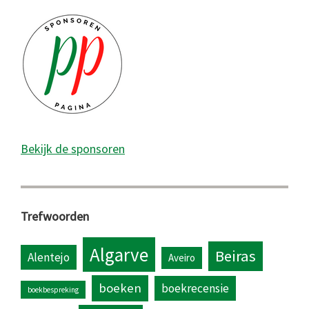
Bekijk de sponsoren
Trefwoorden
Algarve
Beiras
Alentejo
Aveiro
boeken
boekrecensie
boekbespreking