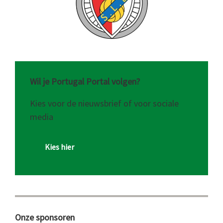
Wil je Portugal Portal volgen?
Kies voor de nieuwsbrief of voor sociale
media
Kies hier
Onze sponsoren