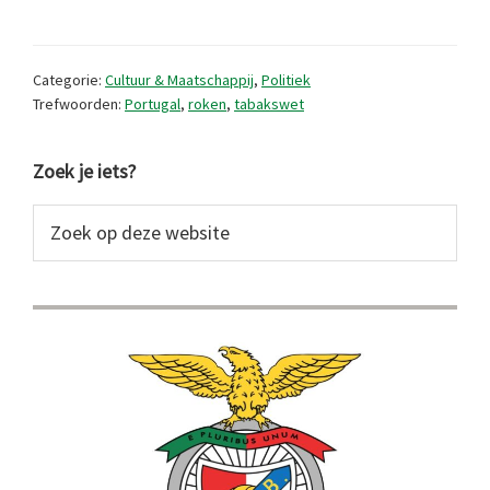
van
de
Categorie:
Cultuur & Maatschappij
,
Politiek
Portugese
Trefwoorden:
Portugal
,
roken
,
tabakswet
tabakswet
Primaire
Zoek je iets?
Sidebar
Zoek
op
deze
website