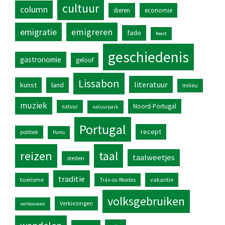
cultuur
column
dieren
economie
emigratie
emigreren
fado
feest
geschiedenis
gastronomie
geloof
Lissabon
literatuur
kunst
land
milieu
muziek
Noord-Portugal
natuur
natuurpark
Portugal
recept
politiek
Porto
reizen
taal
taalweetjes
steden
traditie
toerisme
vakantie
Trás-os-Montes
volksgebruiken
Verkiezingen
verbouwen