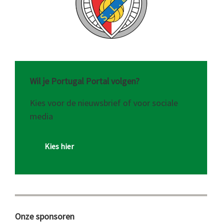
Wil je Portugal Portal volgen?
Kies voor de nieuwsbrief of voor sociale
media
Kies hier
Onze sponsoren