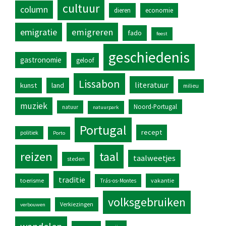
cultuur
column
dieren
economie
emigratie
emigreren
fado
feest
geschiedenis
gastronomie
geloof
Lissabon
literatuur
kunst
land
milieu
muziek
Noord-Portugal
natuur
natuurpark
Portugal
recept
politiek
Porto
reizen
taal
taalweetjes
steden
traditie
toerisme
vakantie
Trás-os-Montes
volksgebruiken
Verkiezingen
verbouwen