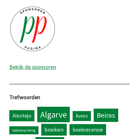
Bekijk de sponsoren
Trefwoorden
Algarve
Beiras
Alentejo
Aveiro
boeken
boekrecensie
boekbespreking