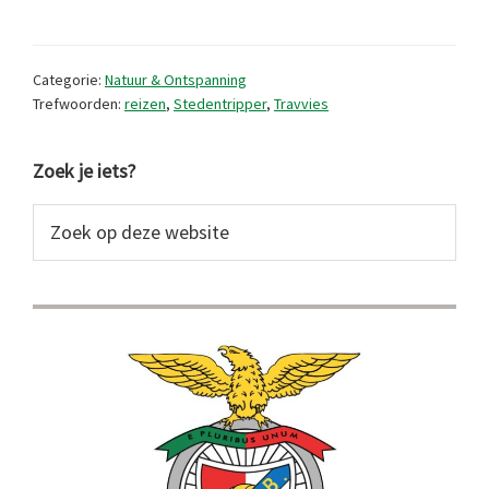
genomineer
voor
Categorie:
Natuur & Ontspanning
Travvies
Trefwoorden:
reizen
,
Stedentripper
,
Travvies
Awards
Primaire
Zoek je iets?
Sidebar
Zoek
op
deze
website