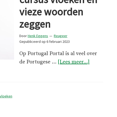
vieze woorden
zeggen
Door
Henk Eggens
Reageer
Gepubliceerd op
6 februari 2023
Op Portugal Portal is al veel over
overEen
de Portugese …
[Lees meer...]
Portugese
cursus
vloeken
en
vloeken
vieze
woorden