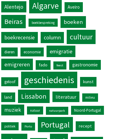
Algarve
Alentejo
Aveiro
Beiras
boeken
boekbespreking
cultuur
column
boekrecensie
emigratie
dieren
economie
emigreren
gastronomie
fado
feest
geschiedenis
kunst
geloof
Lissabon
literatuur
land
milieu
muziek
Noord-Portugal
natuur
natuurpark
Portugal
recept
politiek
Porto