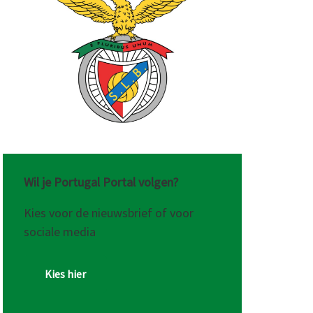
Wil je Portugal Portal volgen?
Kies voor de nieuwsbrief of voor
sociale media
Kies hier