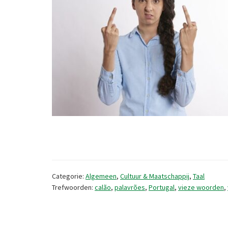
Categorie:
Algemeen
,
Cultuur & Maatschappij
,
Taal
Trefwoorden:
calão
,
palavrões
,
Portugal
,
vieze woorden
,