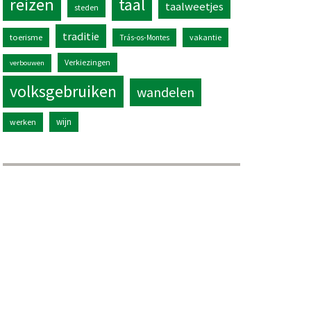
reizen
taal
taalweetjes
steden
traditie
toerisme
vakantie
Trás-os-Montes
Verkiezingen
verbouwen
volksgebruiken
wandelen
wijn
werken