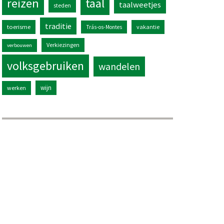
reizen
taal
taalweetjes
steden
traditie
toerisme
vakantie
Trás-os-Montes
Verkiezingen
verbouwen
volksgebruiken
wandelen
wijn
werken