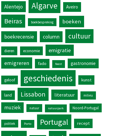
Algarve
Alentejo
Aveiro
Beiras
boeken
boekbespreking
cultuur
column
boekrecensie
emigratie
dieren
economie
emigreren
gastronomie
fado
feest
geschiedenis
kunst
geloof
Lissabon
literatuur
land
milieu
muziek
Noord-Portugal
natuur
natuurpark
Portugal
recept
politiek
Porto