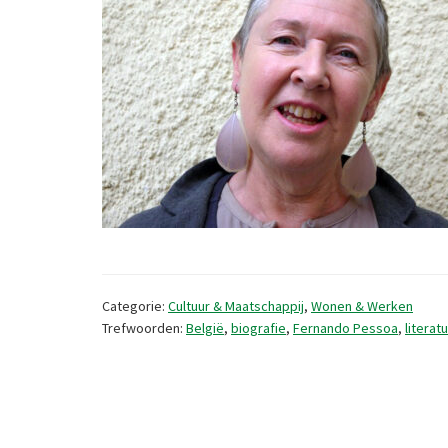
Categorie:
Cultuur & Maatschappij
,
Wonen & Werken
Trefwoorden:
België
,
biografie
,
Fernando Pessoa
,
literat