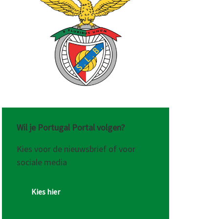
Wil je Portugal Portal volgen?
Kies voor de nieuwsbrief of voor
sociale media
Kies hier