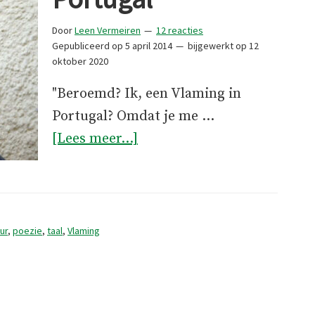
Door
Leen Vermeiren
12 reacties
Gepubliceerd op
5 april 2014
bijgewerkt op
12
oktober 2020
"Beroemd? Ik, een Vlaming in
Portugal? Omdat je me …
overEen
[Lees meer...]
Vlaming
in
Portugal
uur
,
poezie
,
taal
,
Vlaming