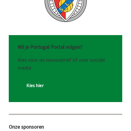
Wil je Portugal Portal volgen?
Kies voor de nieuwsbrief of voor sociale
media
Kies hier
Onze sponsoren