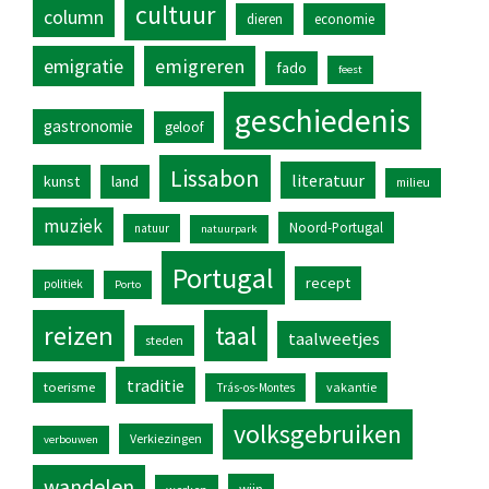
cultuur
column
dieren
economie
emigratie
emigreren
fado
feest
geschiedenis
gastronomie
geloof
Lissabon
literatuur
kunst
land
milieu
muziek
Noord-Portugal
natuur
natuurpark
Portugal
recept
politiek
Porto
reizen
taal
taalweetjes
steden
traditie
toerisme
vakantie
Trás-os-Montes
volksgebruiken
Verkiezingen
verbouwen
wandelen