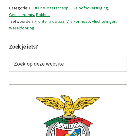
veilige
Categorie:
Cultuur & Maatschappij
,
Geloofsovertuiging
,
haven
Geschiedenis
,
Politiek
Trefwoorden:
Fronteira da paz
,
Vila Formoso
,
vluchtelingen
,
Wereldoorlog
Primaire
Zoek je iets?
Sidebar
Zoek
op
deze
website