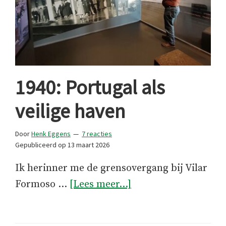
1940: Portugal als
veilige haven
Door
Henk Eggens
7 reacties
Gepubliceerd op
13 maart 2026
Ik herinner me de grensovergang bij Vilar
over1940:
Formoso …
[Lees meer...]
Portugal
als