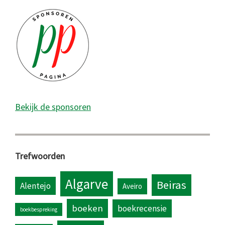
Bekijk de sponsoren
Trefwoorden
Algarve
Beiras
Alentejo
Aveiro
boeken
boekrecensie
boekbespreking