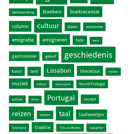
boeken
boekrecensie
boekbespreking
cultuur
column
dieren
economie
emigratie
emigreren
fado
feest
geschiedenis
gastronomie
geloof
Lissabon
literatuur
kunst
land
milieu
muziek
Noord-Portugal
natuur
natuurpark
Portugal
recept
politiek
Porto
reizen
taal
taalweetjes
steden
traditie
toerisme
vakantie
Trás-os-Montes