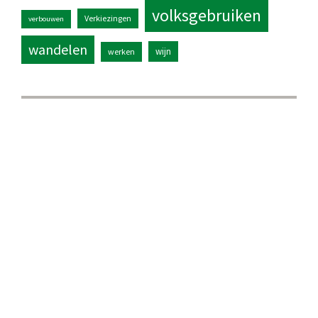
volksgebruiken
Verkiezingen
verbouwen
wandelen
wijn
werken