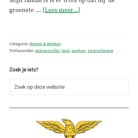
Mijn tandarts is er trots op dat hij ‘de
overCasa
groenste …
[Lees meer...]
de
Santa
Isabel,
Categorie:
Wonen & Werken
therapeutische
Trefwoorden:
antroposofie
,
land
,
werken
,
zorgverlening
gemeenschap
Primaire
in
Zoek je iets?
de
Sidebar
Zoek
Serra
op
da
deze
website
Estrela