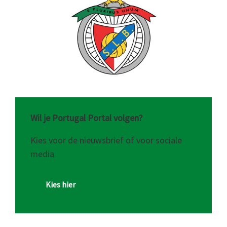
Wil je Portugal Portal volgen?
Kies voor de nieuwsbrief of voor sociale
media
Kies hier