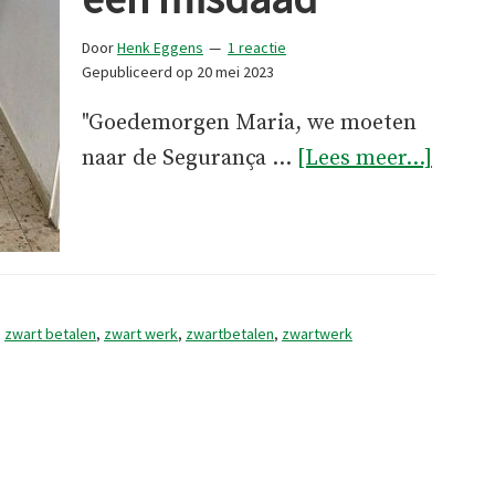
Door
Henk Eggens
1 reactie
Gepubliceerd op
20 mei 2023
"Goedemorgen Maria, we moeten
overZ
naar de Segurança …
[Lees meer...]
betal
is
een
misda
,
zwart betalen
,
zwart werk
,
zwartbetalen
,
zwartwerk