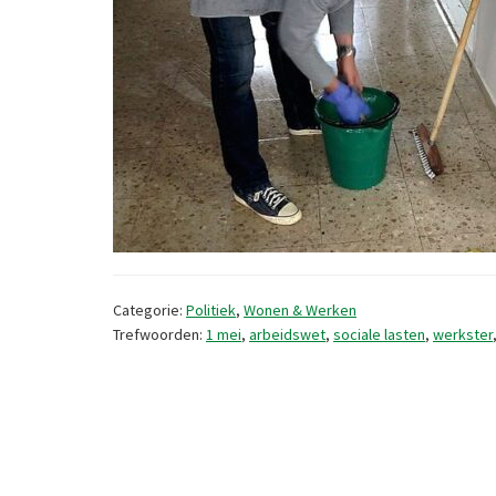
Categorie:
Politiek
,
Wonen & Werken
Trefwoorden:
1 mei
,
arbeidswet
,
sociale lasten
,
werkster