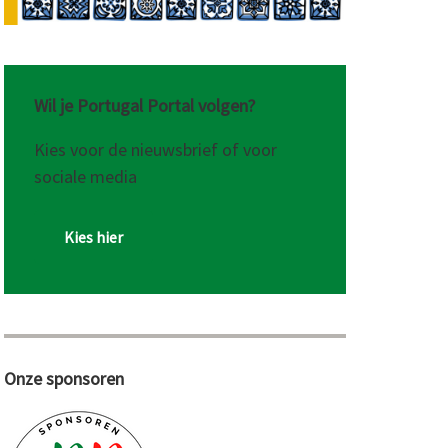
Wil je Portugal Portal volgen?
Kies voor de nieuwsbrief of voor
sociale media
Kies hier
Onze sponsoren