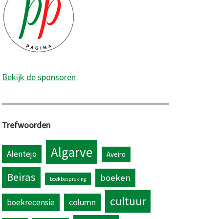
Bekijk de sponsoren
Trefwoorden
Algarve
Alentejo
Aveiro
Beiras
boeken
boekbespreking
cultuur
column
boekrecensie