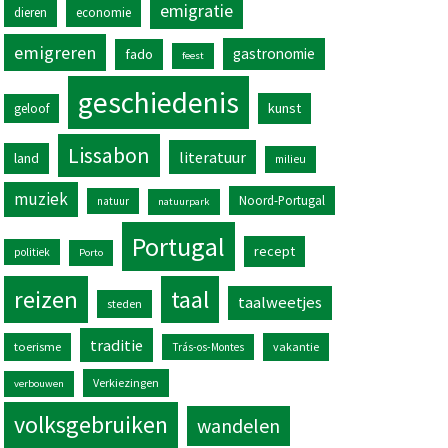
emigratie
dieren
economie
emigreren
gastronomie
fado
feest
geschiedenis
kunst
geloof
Lissabon
literatuur
land
milieu
muziek
Noord-Portugal
natuur
natuurpark
Portugal
recept
politiek
Porto
reizen
taal
taalweetjes
steden
traditie
toerisme
vakantie
Trás-os-Montes
Verkiezingen
verbouwen
volksgebruiken
wandelen