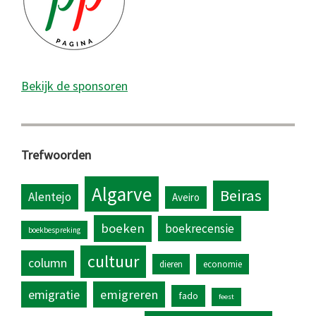
Bekijk de sponsoren
Trefwoorden
Algarve
Beiras
Alentejo
Aveiro
boeken
boekrecensie
boekbespreking
cultuur
column
dieren
economie
emigratie
emigreren
fado
feest