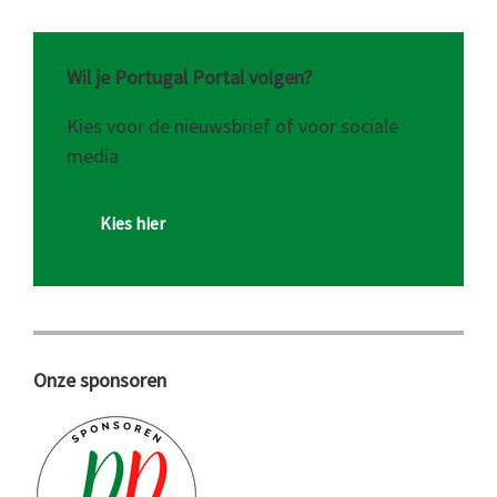
Wil je Portugal Portal volgen?
Kies voor de nieuwsbrief of voor sociale
media
Kies hier
Onze sponsoren