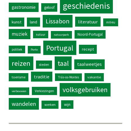
geschiedenis
gastronomie
geloof
Lissabon
literatuur
kunst
land
milieu
muziek
Noord-Portugal
natuur
natuurpark
Portugal
recept
politiek
Porto
reizen
taal
taalweetjes
steden
traditie
toerisme
vakantie
Trás-os-Montes
volksgebruiken
Verkiezingen
verbouwen
wandelen
wijn
werken