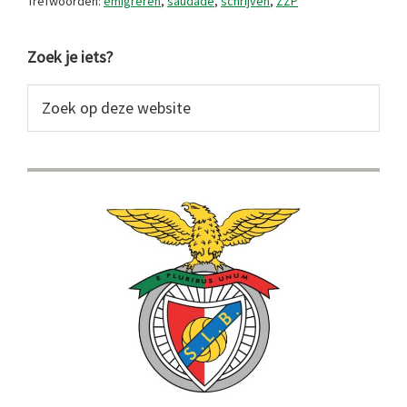
Trefwoorden:
emigreren
,
saudade
,
schrijven
,
ZZP
Primaire
Zoek je iets?
Sidebar
Zoek
op
deze
website