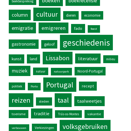
boeken
boekrecensie
boekbespreking
cultuur
column
dieren
economie
emigratie
emigreren
fado
feest
geschiedenis
gastronomie
geloof
Lissabon
literatuur
kunst
land
milieu
muziek
Noord-Portugal
natuur
natuurpark
Portugal
recept
politiek
Porto
reizen
taal
taalweetjes
steden
traditie
toerisme
vakantie
Trás-os-Montes
volksgebruiken
Verkiezingen
verbouwen