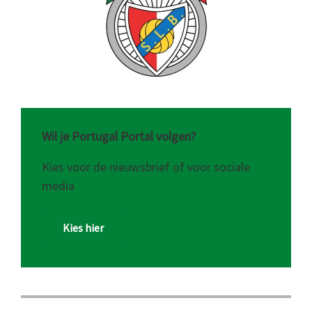
Wil je Portugal Portal volgen?
Kies voor de nieuwsbrief of voor sociale
media
Kies hier