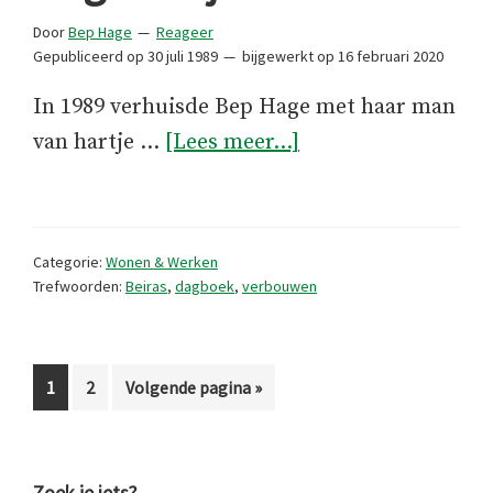
Door
Bep Hage
Reageer
Gepubliceerd op
30 juli 1989
bijgewerkt op
16 februari 2020
In 1989 verhuisde Bep Hage met haar man
overDagboek
van hartje …
[Lees meer...]
juli
1989
Categorie:
Wonen & Werken
Trefwoorden:
Beiras
,
dagboek
,
verbouwen
Pagina
Pagina
Ga
1
2
Volgende pagina »
naar
Zoek je iets?