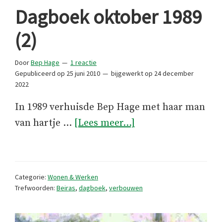
Dagboek oktober 1989
(2)
Door
Bep Hage
1 reactie
Gepubliceerd op
25 juni 2010
bijgewerkt op
24 december
2022
In 1989 verhuisde Bep Hage met haar man
overDagboek
van hartje …
[Lees meer...]
oktober
1989
(2)
Categorie:
Wonen & Werken
Trefwoorden:
Beiras
,
dagboek
,
verbouwen