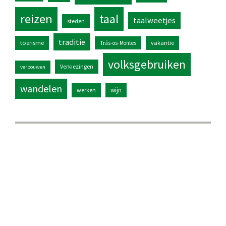
reizen
taal
taalweetjes
steden
traditie
toerisme
vakantie
Trás-os-Montes
volksgebruiken
Verkiezingen
verbouwen
wandelen
wijn
werken