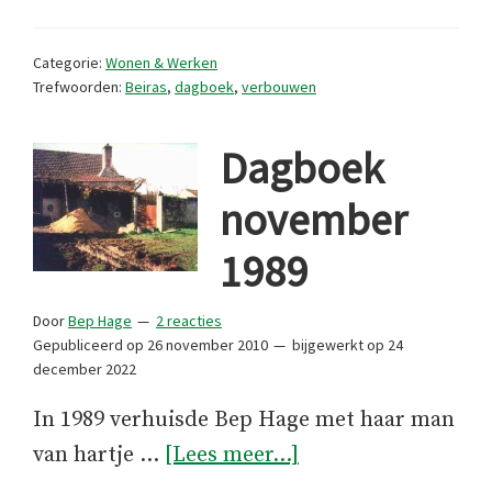
1989
Categorie:
Wonen & Werken
Trefwoorden:
Beiras
,
dagboek
,
verbouwen
Dagboek
november
1989
Door
Bep Hage
2 reacties
Gepubliceerd op
26 november 2010
bijgewerkt op
24
december 2022
In 1989 verhuisde Bep Hage met haar man
overDagboek
van hartje …
[Lees meer...]
november