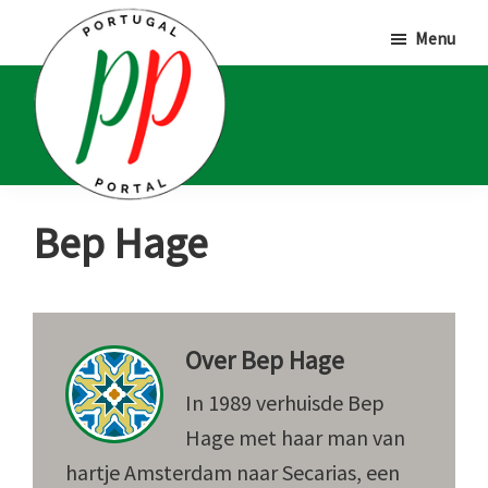
Door
Spring
Spring
Menu
naar
naar
naar
de
de
de
hoofd
eerste
voettekst
inhoud
sidebar
Portugal
Voor
Bep Hage
Portal
Portugalliefhebbers
en
-
Over
Bep Hage
fanaten
In 1989 verhuisde Bep
Hage met haar man van
hartje Amsterdam naar Secarias, een