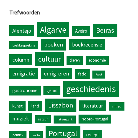
Trefwoorden
Algarve
Beiras
Alentejo
Aveiro
boeken
boekrecensie
boekbespreking
cultuur
column
dieren
economie
emigratie
emigreren
fado
feest
geschiedenis
gastronomie
geloof
Lissabon
literatuur
kunst
land
milieu
muziek
Noord-Portugal
natuur
natuurpark
Portugal
recept
politiek
Porto