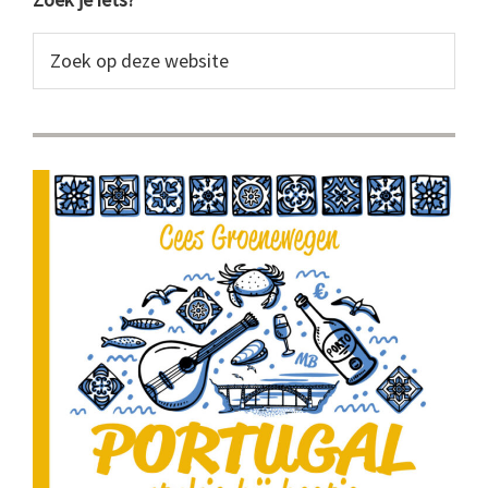
Primaire
Sidebar
Zoek
op
deze
website