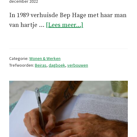
december 2022
In 1989 verhuisde Bep Hage met haar man
overDagboek
van hartje …
[Lees meer...]
september
1989
Categorie:
Wonen & Werken
Trefwoorden:
Beiras
,
dagboek
,
verbouwen