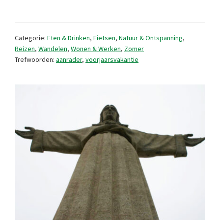
strand
van
Categorie:
Eten & Drinken
,
Fietsen
,
Natuur & Ontspanning
,
Monte
Reizen
,
Wandelen
,
Wonen & Werken
,
Zomer
Trefwoorden:
aanrader
,
voorjaarsvakantie
Gordo