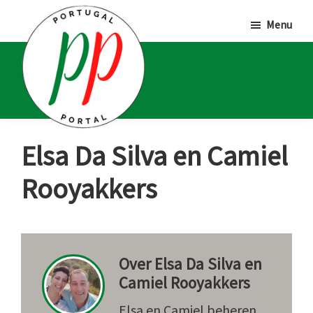
Door
Spring
Spring
Menu
naar
naar
naar
de
de
de
hoofd
eerste
voettekst
inhoud
sidebar
Portugal
Voor
Elsa Da Silva en Camiel
Portal
Portugalliefhebbers
Rooyakkers
en
-
fanaten
Over
Elsa Da Silva en
Camiel Rooyakkers
Elsa en Camiel beheren