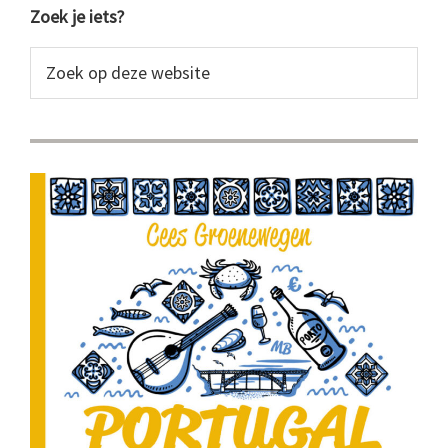
Primaire
Zoek je iets?
Sidebar
Zoek
op
deze
website