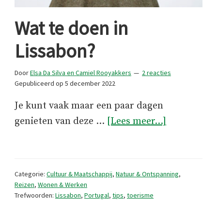
Wat te doen in
Lissabon?
Door
Elsa Da Silva en Camiel Rooyakkers
2 reacties
Gepubliceerd op
5 december 2022
Je kunt vaak maar een paar dagen
overWat
genieten van deze …
[Lees meer...]
te
doen
in
Categorie:
Cultuur & Maatschappij
,
Natuur & Ontspanning
,
Lissabon?
Reizen
,
Wonen & Werken
Trefwoorden:
Lissabon
,
Portugal
,
tips
,
toerisme