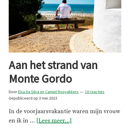
Aan het strand van
Monte Gordo
Door
Elsa Da Silva en Camiel Rooyakkers
10 reacties
Gepubliceerd op
3 mei 2023
In de voorjaarsvakantie waren mijn vrouw
overAan
en ik in …
[Lees meer...]
het