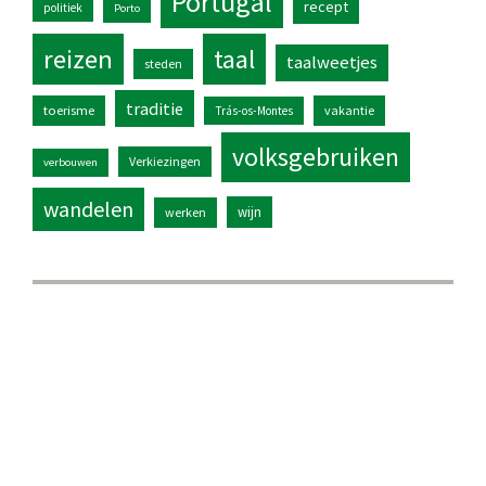
Portugal
recept
politiek
Porto
reizen
taal
taalweetjes
steden
traditie
toerisme
vakantie
Trás-os-Montes
volksgebruiken
Verkiezingen
verbouwen
wandelen
wijn
werken