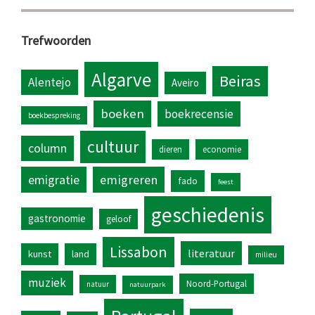
Trefwoorden
Algarve
Beiras
Alentejo
Aveiro
boeken
boekrecensie
boekbespreking
cultuur
column
dieren
economie
emigratie
emigreren
fado
feest
geschiedenis
gastronomie
geloof
Lissabon
literatuur
kunst
land
milieu
muziek
Noord-Portugal
natuur
natuurpark