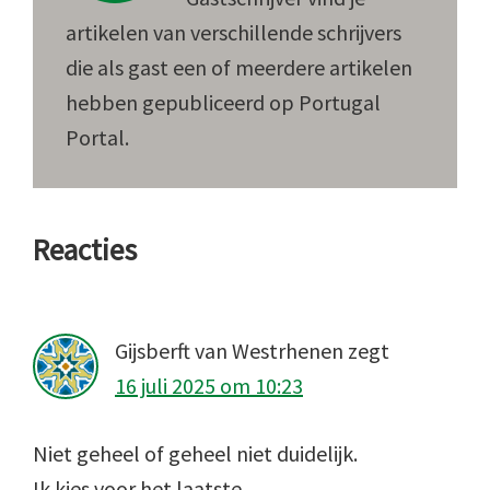
artikelen van verschillende schrijvers
die als gast een of meerdere artikelen
hebben gepubliceerd op Portugal
Portal.
Lees
Reacties
Interacties
Gijsberft van Westrhenen
zegt
16 juli 2025 om 10:23
Niet geheel of geheel niet duidelijk.
Ik kies voor het laatste.