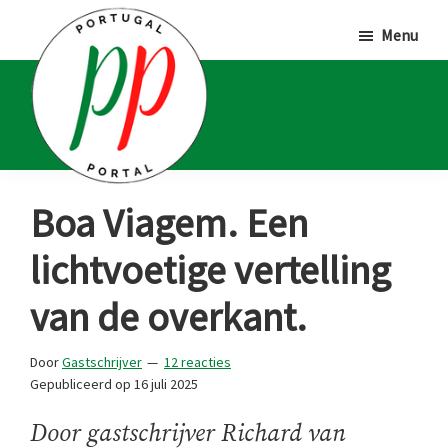
Door
Spring
Spring
Menu
naar
naar
naar
de
de
de
hoofd
eerste
voettekst
inhoud
sidebar
Portugal
Voor
Boa Viagem. Een
Portal
Portugalliefhebbers
lichtvoetige vertelling
en
-
van de overkant.
fanaten
Door
Gastschrijver
12 reacties
Gepubliceerd op
16 juli 2025
Door gastschrijver Richard van