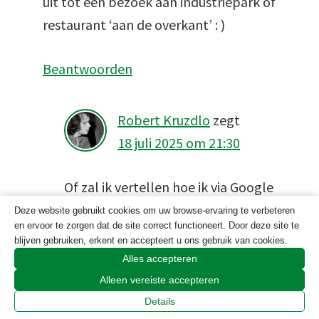
uit tot een bezoek aan industriepark of
restaurant ‘aan de overkant’ : )
Beantwoorden
Robert Kruzdlo
zegt
18 juli 2025 om 21:30
Of zal ik vertellen hoe ik via Google
Streetview over een snelweg wandelde
Deze website gebruikt cookies om uw browse-ervaring te verbeteren
en ervoor te zorgen dat de site correct functioneert. Door deze site te
om me voor te stellen hoe de rit langs
blijven gebruiken, erkent en accepteert u ons gebruik van cookies.
een meer in Guatemala van datzelfde
Alles accepteren
personage eruitzag, zodat ik me beter
Alleen vereiste accepteren
kon inleven? En: wat kan ik vertellen
Details