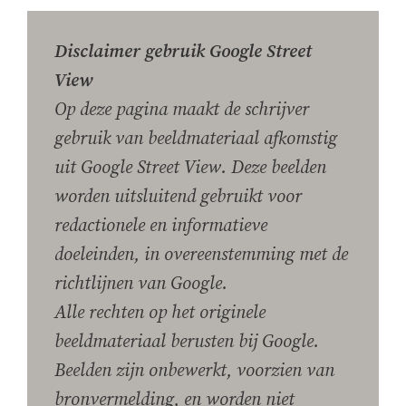
Disclaimer gebruik Google Street
View
Op deze pagina maakt de schrijver
gebruik van beeldmateriaal afkomstig
uit Google Street View. Deze beelden
worden uitsluitend gebruikt voor
redactionele en informatieve
doeleinden, in overeenstemming met de
richtlijnen van Google.
Alle rechten op het originele
beeldmateriaal berusten bij Google.
Beelden zijn onbewerkt, voorzien van
bronvermelding, en worden niet