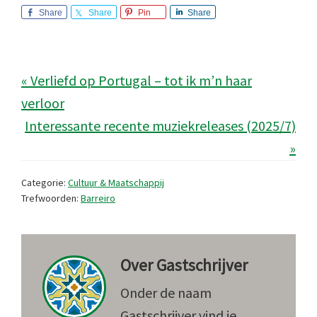
Share
Share
Pin
Share
« Verliefd op Portugal – tot ik m’n haar
verloor
Interessante recente muziekreleases (2025/7)
»
Categorie:
Cultuur & Maatschappij
Trefwoorden:
Barreiro
Over
Gastschrijver
Onder de naam
Gastschrijver vind je