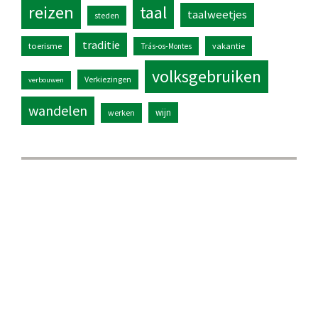
reizen
taal
taalweetjes
steden
traditie
toerisme
vakantie
Trás-os-Montes
volksgebruiken
Verkiezingen
verbouwen
wandelen
wijn
werken