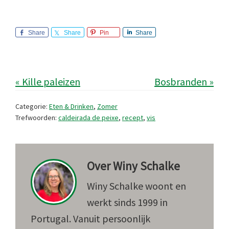
Share
Share
Pin
Share
« Kille paleizen
Bosbranden »
Categorie:
Eten & Drinken
,
Zomer
Trefwoorden:
caldeirada de peixe
,
recept
,
vis
Over
Winy Schalke
Winy Schalke woont en
werkt sinds 1999 in
Portugal. Vanuit persoonlijk