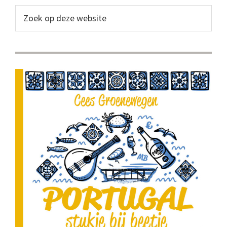
Sidebar
Zoek
op
deze
website