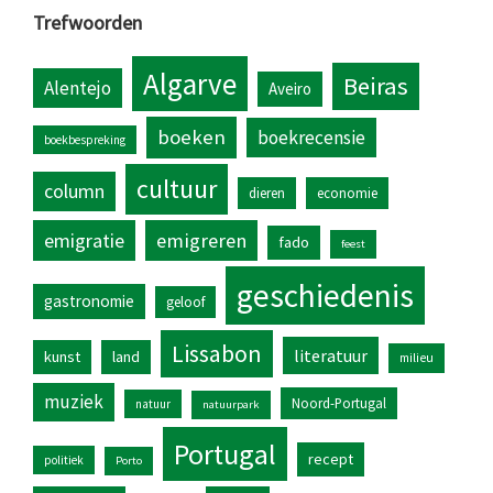
Trefwoorden
Algarve
Beiras
Alentejo
Aveiro
boeken
boekrecensie
boekbespreking
cultuur
column
dieren
economie
emigratie
emigreren
fado
feest
geschiedenis
gastronomie
geloof
Lissabon
literatuur
kunst
land
milieu
muziek
Noord-Portugal
natuur
natuurpark
Portugal
recept
politiek
Porto