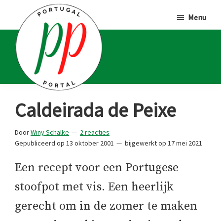
Door
Spring
Spring
Menu
naar
naar
naar
de
de
de
hoofd
eerste
voettekst
inhoud
sidebar
Portugal
Voor
Caldeirada de Peixe
Portal
Portugalliefhebbers
en
Door
Winy Schalke
2 reacties
Gepubliceerd op
13 oktober 2001
bijgewerkt op
17 mei 2021
-
fanaten
Een recept voor een Portugese
stoofpot met vis. Een heerlijk
gerecht om in de zomer te maken