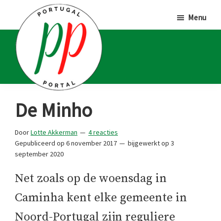
Door
Spring
Spring
Menu
naar
naar
naar
de
de
de
hoofd
eerste
voettekst
inhoud
sidebar
Portugal
Voor
De Minho
Portal
Portugalliefhebbers
en
Door
Lotte Akkerman
4 reacties
Gepubliceerd op
6 november 2017
bijgewerkt op
3
-
september 2020
fanaten
Net zoals op de woensdag in
Caminha kent elke gemeente in
Noord-Portugal zijn reguliere