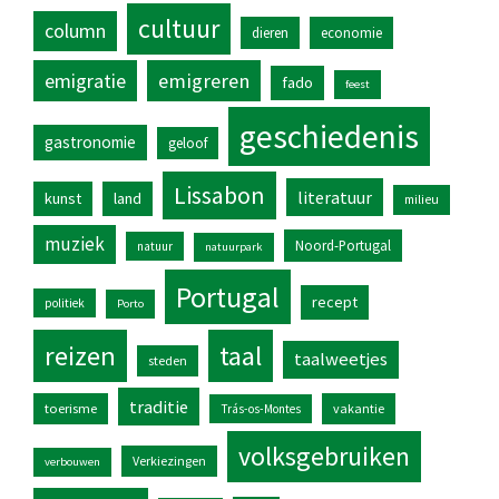
cultuur
column
dieren
economie
emigratie
emigreren
fado
feest
geschiedenis
gastronomie
geloof
Lissabon
literatuur
kunst
land
milieu
muziek
Noord-Portugal
natuur
natuurpark
Portugal
recept
politiek
Porto
reizen
taal
taalweetjes
steden
traditie
toerisme
vakantie
Trás-os-Montes
volksgebruiken
Verkiezingen
verbouwen