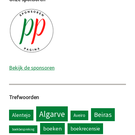
Bekijk de sponsoren
Trefwoorden
Algarve
Beiras
Alentejo
Aveiro
boeken
boekrecensie
boekbespreking