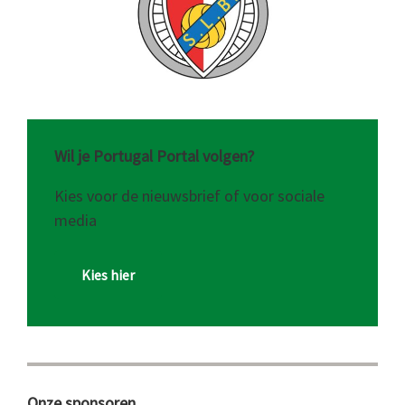
Wil je Portugal Portal volgen?
Kies voor de nieuwsbrief of voor sociale
media
Kies hier
Onze sponsoren