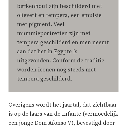
berkenhout zijn beschilderd met
olieverf en tempera, een emulsie
met pigment. Veel
mummieportretten zijn met
tempera geschilderd en men neemt
aan dat het in Egypte is
uitgevonden. Conform de traditie
worden iconen nog steeds met
tempera geschilderd.
Overigens wordt het jaartal, dat zichtbaar
is op de laars van de Infante (vermoedelijk
een jonge Dom Afonso V), bevestigd door