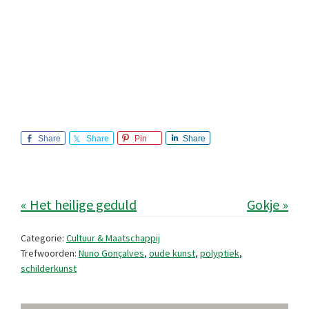
Share
Share
Pin
Share
« Het heilige geduld
Gokje »
Categorie:
Cultuur & Maatschappij
Trefwoorden:
Nuno Gonçalves
,
oude kunst
,
polyptiek
,
schilderkunst