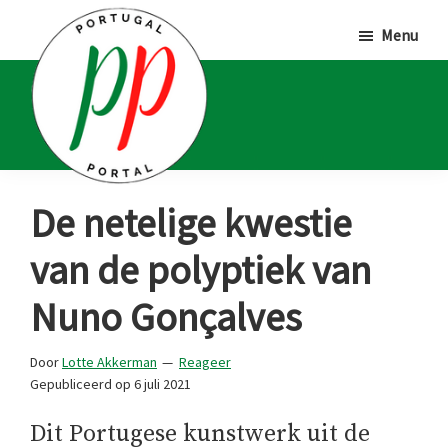
Door
Spring
Spring
Menu
naar
naar
naar
de
de
de
hoofd
eerste
voettekst
inhoud
sidebar
Portugal
Voor
De netelige kwestie
Portal
Portugalliefhebbers
van de polyptiek van
en
-
Nuno Gonçalves
fanaten
Door
Lotte Akkerman
Reageer
Gepubliceerd op
6 juli 2021
Dit Portugese kunstwerk uit de