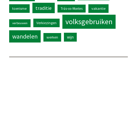
traditie
toerisme
vakantie
Trás-os-Montes
volksgebruiken
Verkiezingen
verbouwen
wandelen
wijn
werken