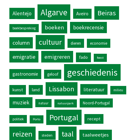
Algarve
Beiras
Alentejo
Aveiro
boeken
boekrecensie
boekbespreking
cultuur
column
dieren
economie
emigratie
emigreren
fado
feest
geschiedenis
gastronomie
geloof
Lissabon
literatuur
kunst
land
milieu
muziek
Noord-Portugal
natuur
natuurpark
Portugal
recept
politiek
Porto
reizen
taal
taalweetjes
steden