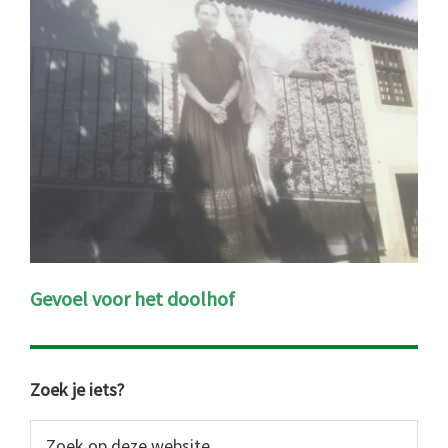
Gevoel voor het doolhof
Primaire
Zoek je iets?
Sidebar
Zoek