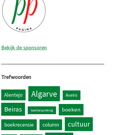
Bekijk de sponsoren
Trefwoorden
Algarve
Alentejo
Aveiro
Beiras
boeken
boekbespreking
cultuur
column
boekrecensie