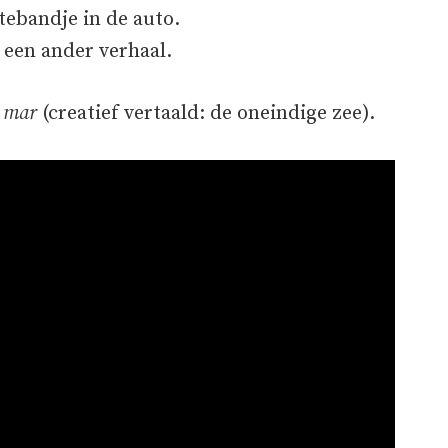
tebandje in de auto.
 een ander verhaal.
 mar
(creatief vertaald: de oneindige zee).