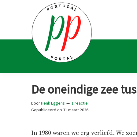
Spring
Door
Spring
Spring
naar
naar
naar
naar
de
de
de
de
hoofdnavigatie
hoofd
eerste
voettekst
inhoud
sidebar
Portugal
Voor
Portal
Portugalliefhebbers
De oneindige zee tus
en
-
Door
Henk Eggens
1 reactie
fanaten
Gepubliceerd op
31 maart 2026
In 1980 waren we erg verliefd. We zo