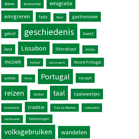
emigratie
dieren
economie
emigreren
gastronomie
fado
feest
geschiedenis
kunst
geloof
Lissabon
literatuur
land
milieu
muziek
Noord-Portugal
natuur
natuurpark
Portugal
recept
politiek
Porto
reizen
taal
taalweetjes
steden
traditie
toerisme
vakantie
Trás-os-Montes
Verkiezingen
verbouwen
volksgebruiken
wandelen