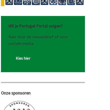
Wil je Portugal Portal volgen?
Kies voor de nieuwsbrief of voor
sociale media
Kies hier
Onze sponsoren