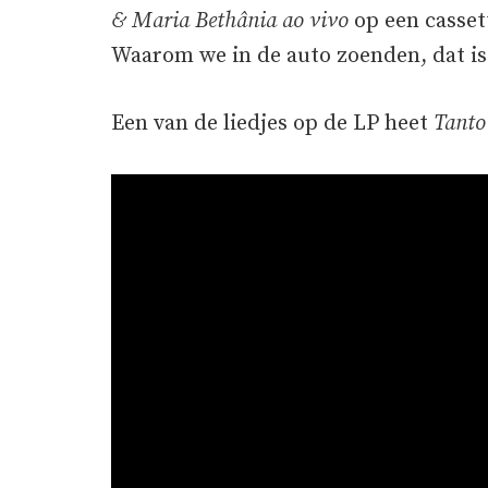
& Maria Bethânia ao vivo
op een casset
Waarom we in de auto zoenden, dat is
Een van de liedjes op de LP heet
Tanto