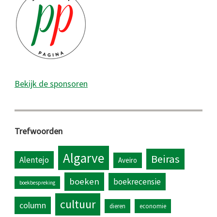
Bekijk de sponsoren
Trefwoorden
Algarve
Beiras
Alentejo
Aveiro
boeken
boekrecensie
boekbespreking
cultuur
column
dieren
economie