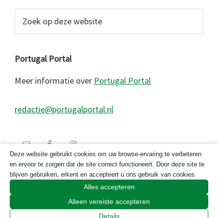
Zoek
op
deze
website
Portugal Portal
Meer informatie over
Portugal Portal
redactie@portugalportal.nl
Deze website gebruikt cookies om uw browse-ervaring te verbeteren
en ervoor te zorgen dat de site correct functioneert. Door deze site te
blijven gebruiken, erkent en accepteert u ons gebruik van cookies.
Alles accepteren
Alleen vereiste accepteren
© 2026 Copyright Portugal Portal 2023
Details