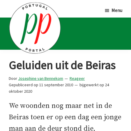
Door
Spring
Spring
Menu
naar
naar
naar
de
de
de
hoofd
eerste
voettekst
inhoud
sidebar
Portugal
Voor
Geluiden uit de Beiras
Portal
Portugalliefhebbers
en
Door
Josephine van Bennekom
Reageer
Gepubliceerd op
11 september 2010
bijgewerkt op
24
-
oktober 2020
fanaten
We woonden nog maar net in de
Beiras toen er op een dag een jonge
man aan de deur stond die,