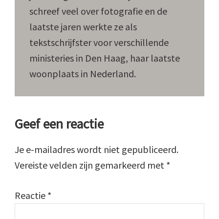
schreef veel over fotografie en de
laatste jaren werkte ze als
tekstschrijfster voor verschillende
ministeries in Den Haag, haar laatste
woonplaats in Nederland.
Lees
Geef een reactie
Interacties
Je e-mailadres wordt niet gepubliceerd.
Vereiste velden zijn gemarkeerd met
*
Reactie
*