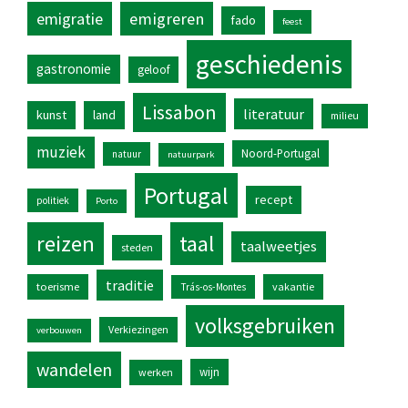
emigratie
emigreren
fado
feest
geschiedenis
gastronomie
geloof
Lissabon
literatuur
kunst
land
milieu
muziek
Noord-Portugal
natuur
natuurpark
Portugal
recept
politiek
Porto
reizen
taal
taalweetjes
steden
traditie
toerisme
vakantie
Trás-os-Montes
volksgebruiken
Verkiezingen
verbouwen
wandelen
wijn
werken