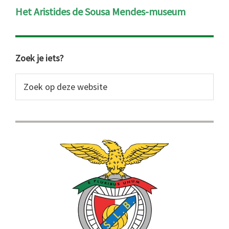
Het Aristides de Sousa Mendes-museum
Primaire
Zoek je iets?
Sidebar
Zoek
op
deze
website