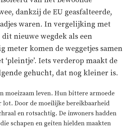
eïsoleerd van het bewoonde
twee, dankzij de EU geasfalteerde,
aadjes waren. In vergelijking met
 dit nieuwe wegdek als een
jftig meter komen de weggetjes samen
 ‘pleintje’. Iets verderop maakt de
lgende gehucht, dat nog kleiner is.
en moeizaam leven. Hun bittere armoede
lot. Door de moeilijke bereikbaarheid
chraal en rotsachtig. De inwoners hadden
 die schapen en geiten hielden maakten