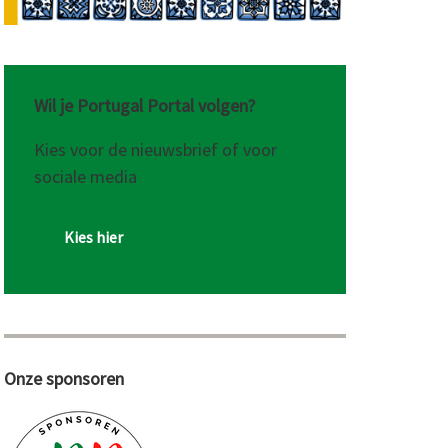
Wil je Portugal Portal volgen?
Kies voor de nieuwsbrief of voor
sociale media
Kies hier
Onze sponsoren