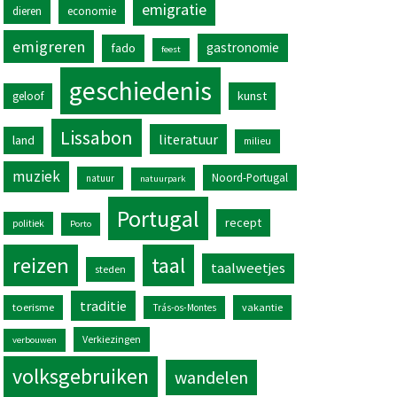
emigratie
dieren
economie
emigreren
gastronomie
fado
feest
geschiedenis
kunst
geloof
Lissabon
literatuur
land
milieu
muziek
Noord-Portugal
natuur
natuurpark
Portugal
recept
politiek
Porto
reizen
taal
taalweetjes
steden
traditie
toerisme
vakantie
Trás-os-Montes
Verkiezingen
verbouwen
volksgebruiken
wandelen