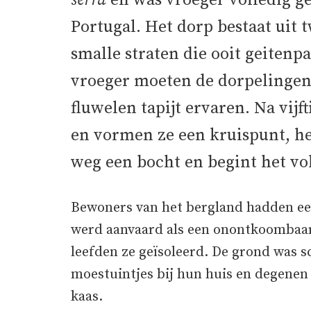
serra
en was vroeger volledig g
Portugal. Het dorp bestaat uit 
smalle straten die ooit geitenp
vroeger moeten de dorpelingen
fluwelen tapijt ervaren. Na vi
en vormen ze een kruispunt, het
weg een bocht en begint het vo
Bewoners van het bergland hadden e
werd aanvaard als een onontkoombaar 
leefden ze geïsoleerd. De grond was s
moestuintjes bij hun huis en degenen
kaas.