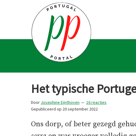
Spring
Door
Spring
Spring
naar
naar
naar
naar
de
de
de
de
hoofdnavigatie
hoofd
eerste
voettekst
inhoud
sidebar
Portugal
Voor
Portal
Portugalliefhebbers
Het typische Portug
en
-
Door
Josephine Eijnthoven
16 reacties
fanaten
Gepubliceerd op
20 september 2022
Ons dorp, of beter gezegd gehuc