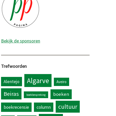
Bekijk de sponsoren
Trefwoorden
Algarve
Alentejo
Aveiro
Beiras
boeken
boekbespreking
cultuur
column
boekrecensie