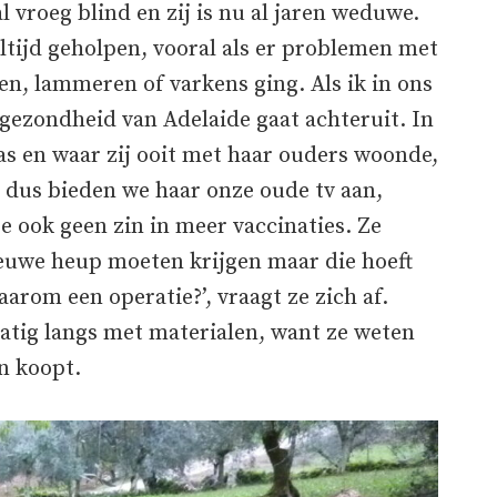
 vroeg blind en zij is nu al jaren weduwe.
ltijd geholpen, vooral als er problemen met
n, lammeren of varkens ging. Als ik in ons
e gezondheid van Adelaide gaat achteruit. In
as en waar zij ooit met haar ouders woonde,
v, dus bieden we haar onze oude tv aan,
ze ook geen zin in meer vaccinaties. Ze
ieuwe heup moeten krijgen maar die hoeft
waarom een operatie?’, vraagt ze zich af.
tig langs met materialen, want ze weten
n koopt.